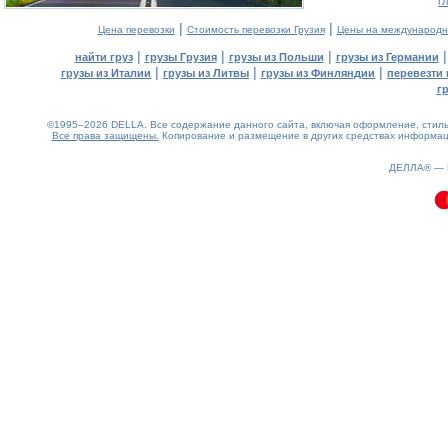
г
|
|
Цена перевозки
Стоимость перевозки Грузия
Цены на международн
|
|
|
найти груз
грузы Грузия
грузы из Польши
грузы из Германии
|
|
|
грузы из Италии
грузы из Литвы
грузы из Финляндии
перевезти 
г
©1995–2026 DELLA. Все содержание данного сайта, включая оформление, стиль 
Все права защищены.
Копирование и размещение в других средствах информаци
0.09(aws2)
090826-14:05:22
ДЕЛЛА® —