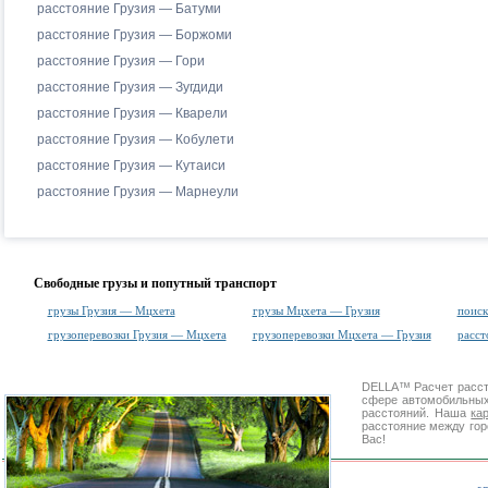
расстояние Грузия — Батуми
расстояние Грузия — Боржоми
расстояние Грузия — Гори
расстояние Грузия — Зугдиди
расстояние Грузия — Кварели
расстояние Грузия — Кобулети
расстояние Грузия — Кутаиси
расстояние Грузия — Марнеули
Свободные грузы и попутный транспорт
грузы Грузия — Мцхета
грузы Мцхета — Грузия
поиск
грузоперевозки Грузия — Мцхета
грузоперевозки Мцхета — Грузия
расс
DELLA™
Расчет расс
сфере автомобильн
расстояний. Наша
ка
расстояние между гор
Вас!