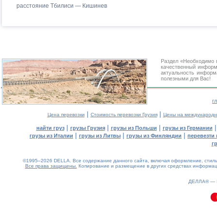
расстояние Тбилиси — Кишинев
Раздел «Необходимо 
качественный информ
актуальность информа
полезными для Вас!
г
|
|
Цена перевозки
Стоимость перевозки Грузия
Цены на международн
|
|
|
найти груз
грузы Грузия
грузы из Польши
грузы из Германии
|
|
|
грузы из Италии
грузы из Литвы
грузы из Финляндии
перевезти 
г
©1995–2026 DELLA. Все содержание данного сайта, включая оформление, стиль 
Все права защищены.
Копирование и размещение в других средствах информаци
0.17(aws3)
080826-05:28:10
ДЕЛЛА® —