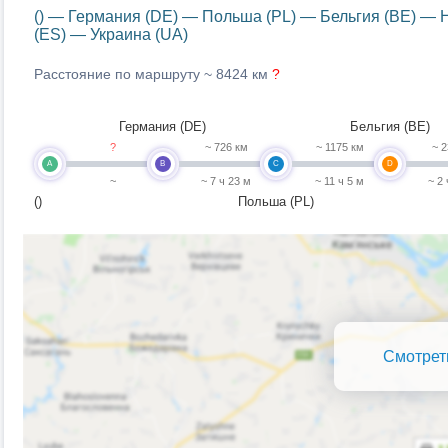
() — Германия (DE) — Польша (PL) — Бельгия (BE) —
(ES) — Украина (UA)
Расстояние по маршруту ~
8424 км
?
Германия (DE)
Бельгия (BE)
?
~ 726 км
~ 1175 км
~ 2
A
B
C
D
~
~ 7 ч 23 м
~ 11 ч 5 м
~ 2
()
Польша (PL)
Смотрет