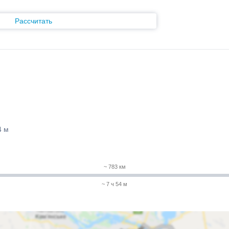
Рассчитать
4 м
~ 783 км
~ 7 ч 54 м