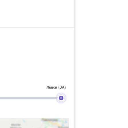
Львов (UA)
B