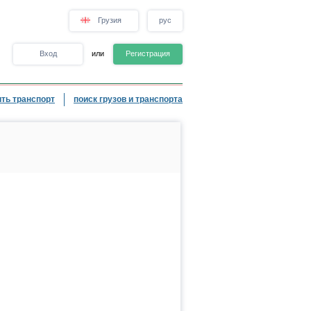
Грузия
рус
Вход
или
Регистрация
ть транспорт
поиск грузов и транспорта