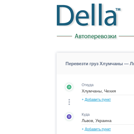
Перевезти груз Хлумчаны — Л
Откуда
A
+
Добавить пункт
Куда
B
+
Добавить пункт