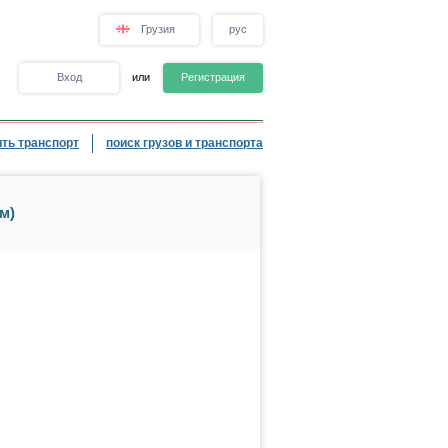
Грузия
рус
Вход
или
Регистрация
ть транспорт
поиск грузов и транспорта
м)