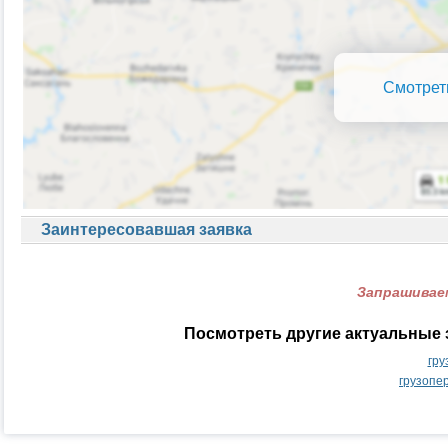
Смотрет
Заинтересовавшая заявка
Запрашиваем
Посмотреть другие актуальные 
гру
грузопе