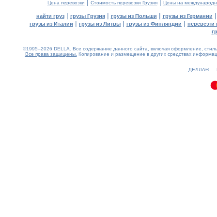
|
|
Цена перевозки
Стоимость перевозки Грузия
Цены на международн
|
|
|
найти груз
грузы Грузия
грузы из Польши
грузы из Германии
|
|
|
грузы из Италии
грузы из Литвы
грузы из Финляндии
перевезти 
г
©1995–2026 DELLA. Все содержание данного сайта, включая оформление, стиль 
Все права защищены.
Копирование и размещение в других средствах информаци
0.09(aws3)
060826-16:25:52
ДЕЛЛА® —