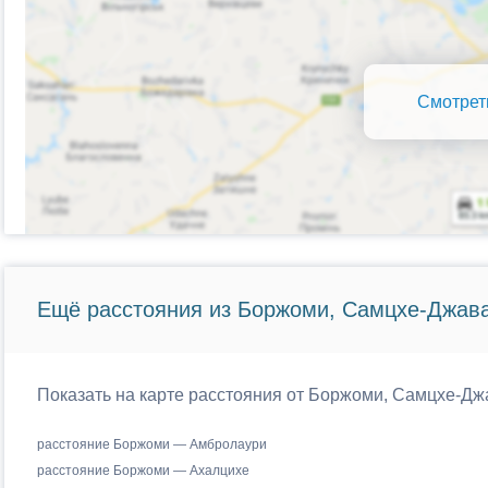
Смотрет
Ещё расстояния из Боржоми, Самцхе-Джава
Показать на карте расстояния от Боржоми, Самцхе-Джа
расстояние Боржоми — Амбролаури
расстояние Боржоми — Ахалцихе