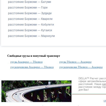
расстояние Боржоми — Батуми
расстояние Боржоми — Гори
расстояние Боржоми — Зугдиди
расстояние Боржоми — Кварели
расстояние Боржоми — Кобулети
расстояние Боржоми — Кутаиси
расстояние Боржоми — Марнеули
Свободные грузы и попутный транспорт
грузы Ахалцихе — Тбилиси
грузы Тбилиси — Ахалцихе
грузоперевозки Ахалцихе — Тбилиси
грузоперевозки Тбилиси — Ахалцихе
DELLA™
Расчет расс
сфере автомобильн
расстояний. Наша
ка
расстояние между гор
для Вас!
г