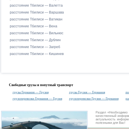
расстояние Тбилиси — Валетта
расстояние Тбилиси — Варшава
расстояние Тбилиси — Ватикан
расстояние Тбилиси — Вена
расстояние Тбилиси — Вильнюс
расстояние Тбилиси — Дублин
расстояние Тбилиси — Загреб
расстояние Тбилиси — Кишинев
Свободные грузы и попутный транспорт
грузы Германия — Грузия
грузы Грузия — Германия
по
грузоперевозки Германия — Грузия
грузоперевозки Грузия — Германия
ра
Раздел «Необходимо 
качественный информ
актуальность информа
полезными для Вас!