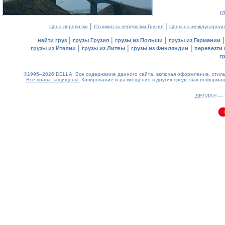
г
|
|
Цена перевозки
Стоимость перевозки Грузия
Цены на международн
|
|
|
найти груз
грузы Грузия
грузы из Польши
грузы из Германии
|
|
|
грузы из Италии
грузы из Литвы
грузы из Финляндии
перевезти 
г
©1995–2026 DELLA. Все содержание данного сайта, включая оформление, стиль 
Все права защищены.
Копирование и размещение в других средствах информаци
0.14(aws3)
090826-11:51:57
ДЕЛЛА® —