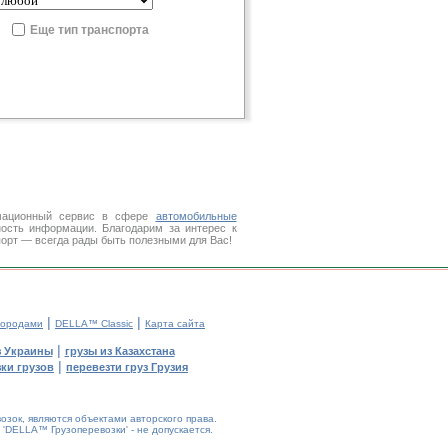
Еще тип транспорта
мационный сервис в сфере
автомобильные
ость информации. Благодарим за интерес к
порт — всегда рады быть полезными для Вас!
|
|
городами
DELLA™ Classic
Карта сайта
|
з Украины
грузы из Казахстана
|
ки грузов
перевезти груз Грузия
зок, являются объектами авторского права.
DELLA™ Грузоперевозки' - не допускается.