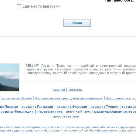
Тип транспорта:
Еще место выгрузки
Найти
..
DELLA™ Грузы и Транспорт — удобный и качественный инфор
перевозки
грузов. Основной приоритет в нашей работе — актуальн
нашему сервису, быстрый поиск грузов, свободный и попутный транс
|
главная
контакты
|
|
рузоперевозки Грузия
Расценки на международные грузоперевозки
Расстояние между 
|
|
|
|
 из Польши
грузы из Германии
грузы из Франции
грузы из Турции
грузы и
|
|
|
грузы из Финляндии
перевезти груз
попутный груз
международные перевоз
грузоперевозки
 сайта, включая оформление, стиль и алгоритмические решения обеспечения грузоперево
щение в других средствах информации и интернет-сайтах без официального разрешения '