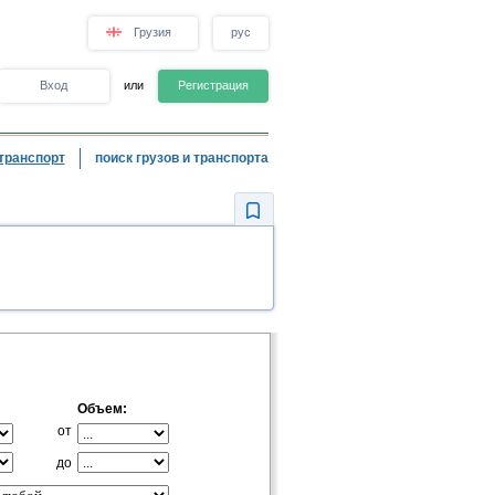
Грузия
рус
Вход
или
Регистрация
транспорт
поиск грузов и транспорта
Объем:
от
до