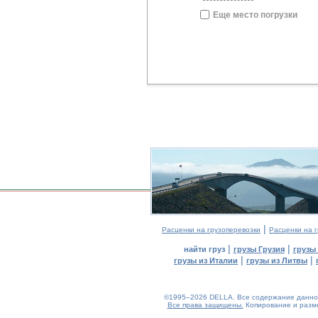
Еще место погрузки
|
Расценки на грузоперевозки
Расценки на г
|
|
найти груз
грузы Грузия
грузы
|
|
грузы из Италии
грузы из Литвы
©1995–2026 DELLA. Все содержание данного
Все права защищены.
Копирование и разме
0.05(aws3)