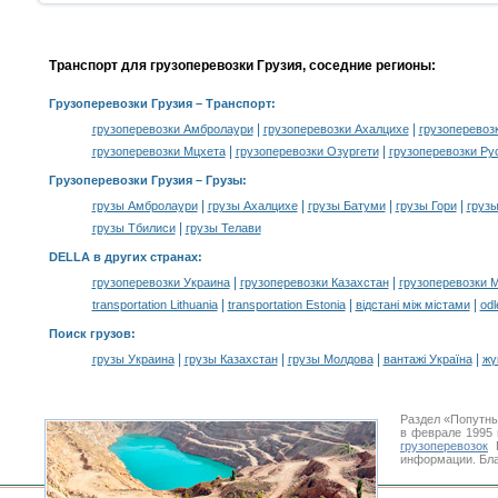
Транспорт для грузоперевозки Грузия, соседние регионы:
Грузоперевозки Грузия
– Транспорт:
|
|
грузоперевозки Амбролаури
грузоперевозки Ахалцихе
грузоперевоз
|
|
грузоперевозки Мцхета
грузоперевозки Озургети
грузоперевозки Ру
Грузоперевозки Грузия –
Грузы
:
|
|
|
|
грузы Амбролаури
грузы Ахалцихе
грузы Батуми
грузы Гори
грузы
|
грузы Тбилиси
грузы Телави
DELLA в других странах
:
|
|
грузоперевозки Украина
грузоперевозки Казахстан
грузоперевозки 
|
|
|
transportation Lithuania
transportation Estonia
відстані між містами
odl
Поиск грузов
:
|
|
|
|
грузы Украина
грузы Казахстан
грузы Молдова
вантажі Україна
жү
Раздел «Попутны
в феврале 1995
грузоперевозок
Г
информации. Бла