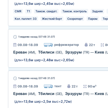
(длн=
13,6м
шир=
2,45м
выс=
2,65м
)
CMR
T1
Тамож. свидет.
Тамож. контроль
Задняя
Кол. паллет: 33
Жесткий борт
Скоропорт
Паром
Тер
1 неделю
назад (07:48 31.07)
рефрижератор
09.08–18.09
22 т
8
Ереван
Тбилиси
Эрзурум
Киев
(AM)
,
(GE)
,
(TR)
—
(
(длн=
13,6м
шир=
2,48м
выс=
2,65м
)
1 неделю
назад (07:48 31.07)
тент
09.08–18.09
22 т
90 м³
Ереван
Тбилиси
Эрзурум
Киев
(AM)
,
(GE)
,
(TR)
—
(
(длн=
13,6м
шир=
2,5м
выс=
2,72м
)