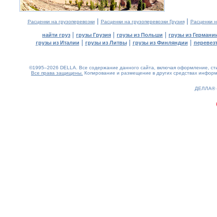
|
|
Расценки на грузоперевозки
Расценки на грузоперевозки Грузия
Расценки н
|
|
|
найти груз
грузы Грузия
грузы из Польши
грузы из Германи
|
|
|
грузы из Италии
грузы из Литвы
грузы из Финляндии
перевезт
©1995–2026 DELLA. Все содержание данного сайта, включая оформление, стил
Все права защищены.
Копирование и размещение в других средствах информа
0.18(aws2)
090826-09:39:56
ДЕЛЛА®