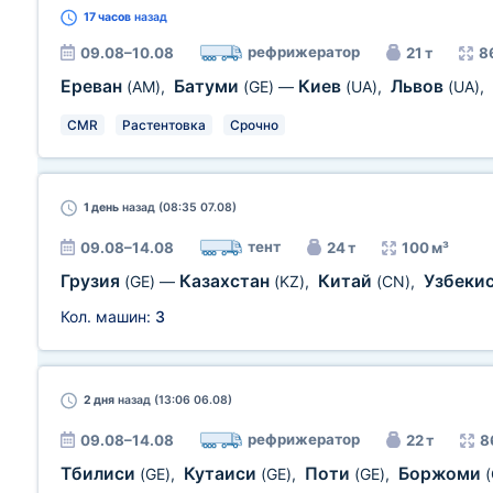
17 часов
назад
рефрижератор
09.08–10.08
21 т
8
Ереван
Батуми
Киев
Львов
(AM)
,
(GE)
—
(UA)
,
(UA)
,
CMR
Растентовка
Срочно
1 день
назад (08:35 07.08)
тент
09.08–14.08
24 т
100 м³
Грузия
Казахстан
Китай
Узбеки
(GE)
—
(KZ)
,
(CN)
,
Кол. машин:
3
2 дня
назад (13:06 06.08)
рефрижератор
09.08–14.08
22 т
8
Тбилиси
Кутаиси
Поти
Боржоми
(GE)
,
(GE)
,
(GE)
,
(