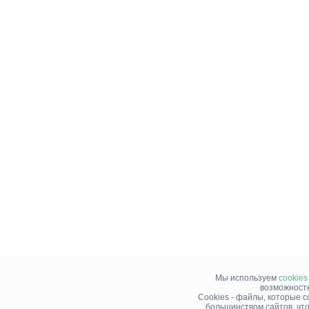
Мы используем
cookies
возможносте
Cookies - файлы, которые 
большинством сайтов, чт