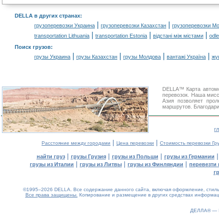
DELLA в других странах
:
|
|
грузоперевозки Украина
грузоперевозки Казахстан
грузоперевозки М
|
|
|
transportation Lithuania
transportation Estonia
відстані між містами
odl
Поиск грузов
:
|
|
|
|
грузы Украина
грузы Казахстан
грузы Молдова
вантажі Україна
жү
DELLA™ Карта автомо
перевозок. Наша мисс
Азия позволяет про
маршрутов. Благодари
г
|
|
Расстояние между городами
Цена перевозки
Стоимость перевозки Гр
|
|
|
найти груз
грузы Грузия
грузы из Польши
грузы из Германии
|
|
|
грузы из Италии
грузы из Литвы
грузы из Финляндии
перевезти 
г
©1995–2026 DELLA. Все содержание данного сайта, включая оформление, стиль 
Все права защищены.
Копирование и размещение в других средствах информаци
0.09(aws2)
070826-21:22:04
ДЕЛЛА® —