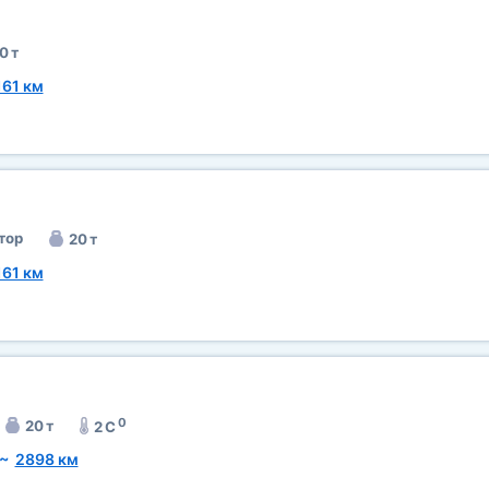
0 т
161 км
тор
20 т
161 км
0
20 т
2 C
~
2898 км