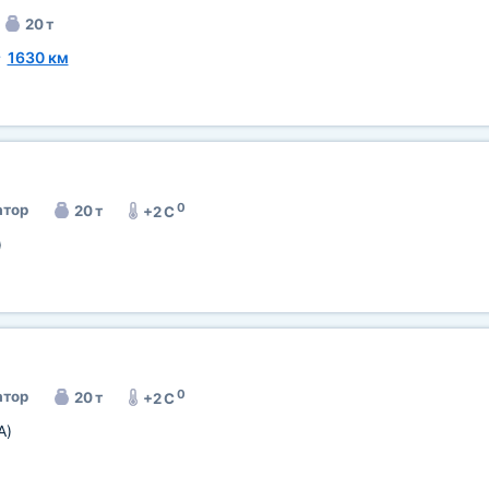
20 т
~
1630 км
0
тор
20 т
+2 C
)
0
тор
20 т
+2 C
A)