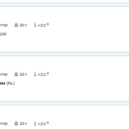
0
тор
20 т
+2 C
(UA)
0
тор
20 т
+2 C
дам
(NL)
0
тор
20 т
+2 C