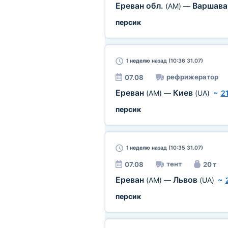
Ереван обл.
Варшав
(AM)
—
персик
1 неделю
назад (10:36 31.07)
рефрижератор
07.08
Ереван
Киев
(AM)
—
(UA)
~
2
персик
1 неделю
назад (10:35 31.07)
тент
07.08
20 т
Ереван
Львов
(AM)
—
(UA)
~
персик