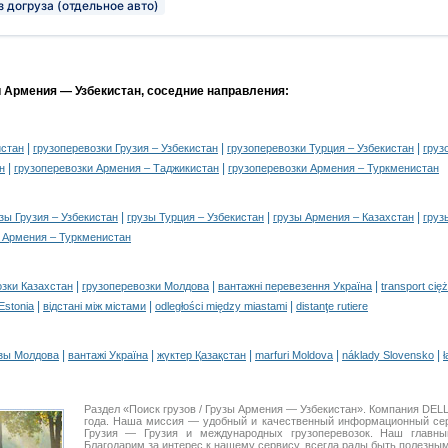
з догруза (отдельное авто)
и Армения — Узбекистан, соседние направления:
|
|
|
истан
грузоперевозки Грузия – Узбекистан
грузоперевозки Турция – Узбекистан
груз
|
|
н
грузоперевозки Армения – Таджикистан
грузоперевозки Армения – Туркменистан
|
|
|
зы Грузия – Узбекистан
грузы Турция – Узбекистан
грузы Армения – Казахстан
груз
 Армения – Туркменистан
|
|
|
озки Казахстан
грузоперевозки Молдова
вантажні перевезення Україна
transport cię
|
|
|
 Estonia
відстані між містами
odległości między miastami
distanţe rutiere
|
|
|
|
|
зы Молдова
вантажі Україна
жүктер Қазақстан
marfuri Moldova
náklady Slovensko
ł
Раздел «Поиск грузов / Грузы Армения — Узбекистан». Компания DEL
года. Наша миссия — удобный и качественный информационный се
Грузия — Грузия и международных грузоперевозок. Наш главны
Благодарим за интерес к нашему сервису, всегда рады быть полезным