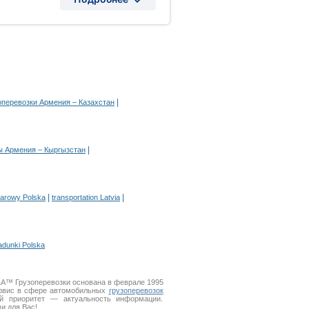
|
оперевозки Армения – Казахстан
|
ы Армения – Кыргызстан
|
|
żarowy Polska
transportation Latvia
adunki Polska
LA™ Грузоперевозки основана в феврале 1995
рвис в сфере автомобильных
грузоперевозок
й приоритет — актуальность информации.
и для Вас!