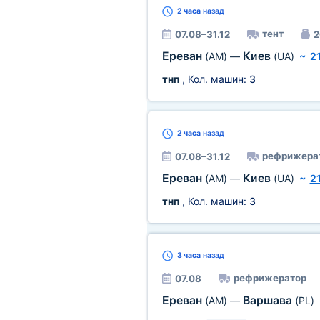
2 часа
назад
тент
07.08–31.12
2
Ереван
Киев
(AM)
—
(UA)
~
2
тнп
, Кол. машин:
3
2 часа
назад
рефрижера
07.08–31.12
Ереван
Киев
(AM)
—
(UA)
~
2
тнп
, Кол. машин:
3
3 часа
назад
рефрижератор
07.08
Ереван
Варшава
(AM)
—
(PL)