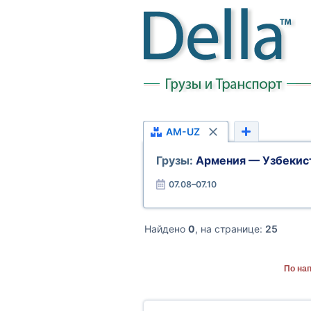
AM-UZ
Грузы:
Армения — Узбекис
07.08–07.10
Найдено
0
, на странице:
25
По на