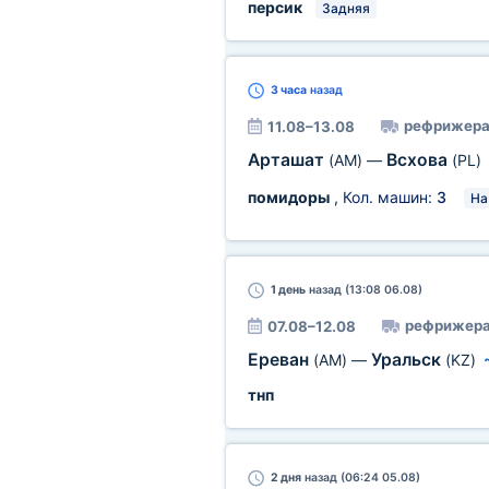
персик
Задняя
3 часа
назад
рефрижера
11.08–13.08
Арташат
Всхова
(AM)
—
(PL)
помидоры
, Кол. машин:
3
На
1 день
назад (13:08 06.08)
рефрижера
07.08–12.08
Ереван
Уральск
(AM)
—
(KZ)
тнп
2 дня
назад (06:24 05.08)