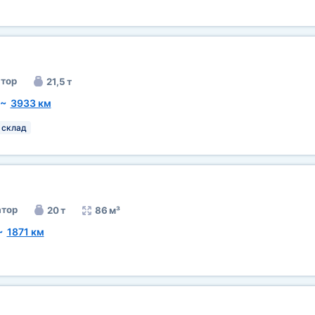
тор
21,5 т
~
3933 км
 склад
тор
20 т
86 м³
~
1871 км