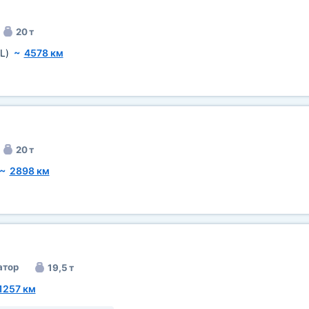
20 т
L)
~
4578 км
20 т
~
2898 км
атор
19,5 т
1257 км