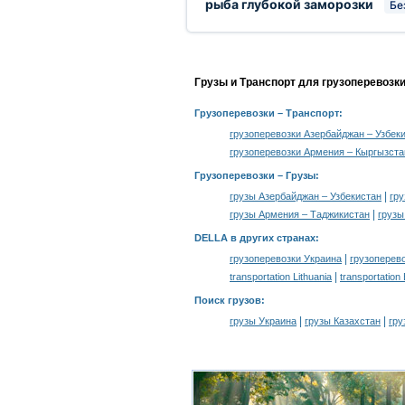
рыба глубокой заморозки
Бе
Грузы и Транспорт для грузоперевозк
Грузоперевозки
– Транспорт:
грузоперевозки Азербайджан – Узбек
грузоперевозки Армения – Кыргызста
Грузоперевозки –
Грузы
:
|
грузы Азербайджан – Узбекистан
гру
|
грузы Армения – Таджикистан
грузы
DELLA в других странах
:
|
грузоперевозки Украина
грузоперев
|
transportation Lithuania
transportation
Поиск грузов
:
|
|
грузы Украина
грузы Казахстан
гру