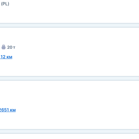
а
(PL)
20 т
112 км
2651 км