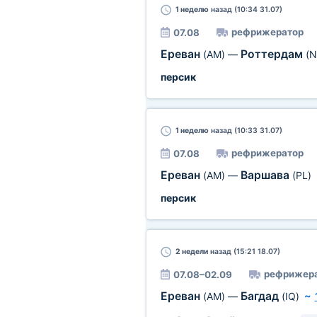
1 неделю
назад (10:34 31.07)
рефрижератор
07.08
Ереван
Роттердам
(AM)
—
(N
персик
1 неделю
назад (10:33 31.07)
рефрижератор
07.08
Ереван
Варшава
(AM)
—
(PL)
персик
2 недели
назад (15:21 18.07)
рефрижер
07.08–02.09
Ереван
Багдад
(AM)
—
(IQ)
~