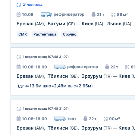
21 час
назад
рефрижератор
10.08
21 т
86 м³
Ереван
Батуми
Киев
Львов
(AM)
,
(GE)
—
(UA)
,
(UA)
,
CMR
Растентовка
Срочно
1 неделю
назад (07:48 31.07)
рефрижератор
10.08–18.09
22 т
8
Ереван
Тбилиси
Эрзурум
Киев
(AM)
,
(GE)
,
(TR)
—
(
(длн=
13,6м
шир=
2,48м
выс=
2,65м
)
1 неделю
назад (07:48 31.07)
тент
10.08–18.09
22 т
90 м³
Ереван
Тбилиси
Эрзурум
Киев
(AM)
,
(GE)
,
(TR)
—
(