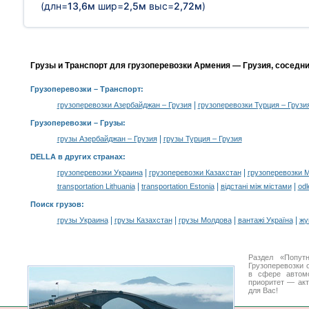
(длн=
13,6м
шир=
2,5м
выс=
2,72м
)
Грузы и Транспорт для грузоперевозки Армения — Грузия, соседн
Грузоперевозки
– Транспорт:
|
грузоперевозки Азербайджан – Грузия
грузоперевозки Турция – Грузи
Грузоперевозки –
Грузы
:
|
грузы Азербайджан – Грузия
грузы Турция – Грузия
DELLA в других странах
:
|
|
грузоперевозки Украина
грузоперевозки Казахстан
грузоперевозки 
|
|
|
transportation Lithuania
transportation Estonia
відстані між містами
odl
Поиск грузов
:
|
|
|
|
грузы Украина
грузы Казахстан
грузы Молдова
вантажі Україна
жү
Раздел «Попут
Грузоперевозки 
в сфере авто
приоритет — акт
для Вас!