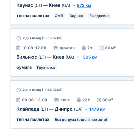
Каунас
Киев
(LT)
—
(UA)
~
872 км
тнп на паллетах
CMR
Задняя
Ежедневно
2 дня
назад (13:56 07.08)
крытая
10.08–12.08
7 т
86 м³
Вильнюс
Киев
(LT)
—
(UA)
~
1305 км
бумага
Груз готов
2 дня
назад (13:44 07.08)
тент
09.08–13.08
22 т
86 м³
Клайпеда
Днипро
(LT)
—
(UA)
~
1478 км
тнп на паллетах
Без догруза (отдельное авто)