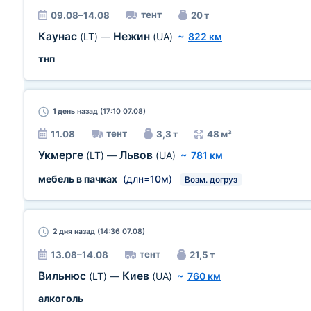
тент
09.08–14.08
20 т
Каунас
Нежин
(LT)
—
(UA)
~
822 км
тнп
1 день
назад (17:10 07.08)
тент
11.08
3,3 т
48 м³
Укмерге
Львов
(LT)
—
(UA)
~
781 км
мебель в пачках
(длн=
10м
)
Возм. догруз
2 дня
назад (14:36 07.08)
тент
13.08–14.08
21,5 т
Вильнюс
Киев
(LT)
—
(UA)
~
760 км
алкоголь