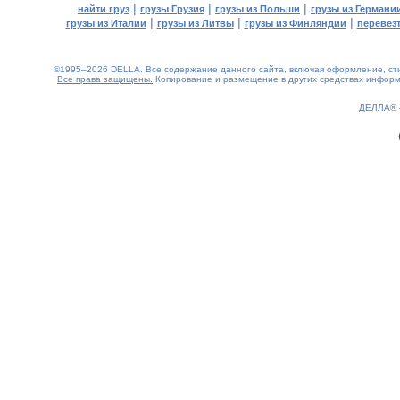
|
|
|
найти груз
грузы Грузия
грузы из Польши
грузы из Германи
|
|
|
грузы из Италии
грузы из Литвы
грузы из Финляндии
перевезт
©1995–2026 DELLA. Все содержание данного сайта, включая оформление, стил
Все права защищены.
Копирование и размещение в других средствах информа
0.16(aws4)
090826-17:59:36
ДЕЛЛА®