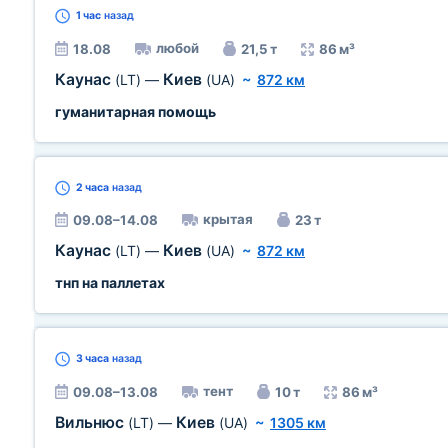
1 час
назад
любой
18.08
21,5 т
86 м³
Каунас
Киев
(LT)
—
(UA)
~
872 км
гуманитарная помощь
2 часа
назад
крытая
09.08–14.08
23 т
Каунас
Киев
(LT)
—
(UA)
~
872 км
тнп на паллетах
3 часа
назад
тент
09.08–13.08
10 т
86 м³
Вильнюс
Киев
(LT)
—
(UA)
~
1305 км