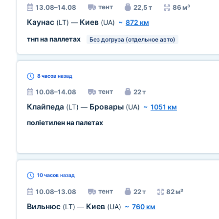
тент
13.08–14.08
22,5 т
86 м³
Каунас
Киев
(LT)
—
(UA)
~
872 км
тнп на паллетах
Без догруза (отдельное авто)
8 часов
назад
тент
10.08–14.08
22 т
Клайпеда
Бровары
(LT)
—
(UA)
~
1051 км
поліетилен на палетах
10 часов
назад
тент
10.08–13.08
22 т
82 м³
Вильнюс
Киев
(LT)
—
(UA)
~
760 км