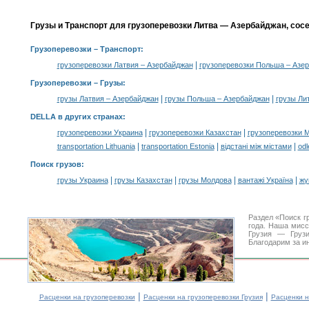
Грузы и Транспорт для грузоперевозки Литва — Азербайджан, сос
Грузоперевозки
– Транспорт:
|
грузоперевозки Латвия – Азербайджан
грузоперевозки Польша – Азе
Грузоперевозки –
Грузы
:
|
|
грузы Латвия – Азербайджан
грузы Польша – Азербайджан
грузы Ли
DELLA в других странах
:
|
|
грузоперевозки Украина
грузоперевозки Казахстан
грузоперевозки 
|
|
|
transportation Lithuania
transportation Estonia
відстані між містами
odl
Поиск грузов
:
|
|
|
|
грузы Украина
грузы Казахстан
грузы Молдова
вантажі Україна
жү
Раздел «Поиск г
года. Наша мис
Грузия — Грузи
Благодарим за и
|
|
Расценки на грузоперевозки
Расценки на грузоперевозки Грузия
Расценки н