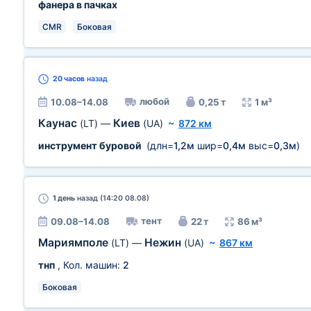
фанера в пачках
CMR
Боковая
20 часов
назад
любой
10.08–14.08
0,25 т
1 м³
Каунас
Киев
(LT)
—
(UA)
~
872 км
инструмент буровой
(длн=
1,2м
шир=
0,4м
выс=
0,3м
)
1 день
назад (14:20 08.08)
тент
09.08–14.08
22 т
86 м³
Мариямполе
Нежин
(LT)
—
(UA)
~
867 км
тнп
, Кол. машин:
2
Боковая