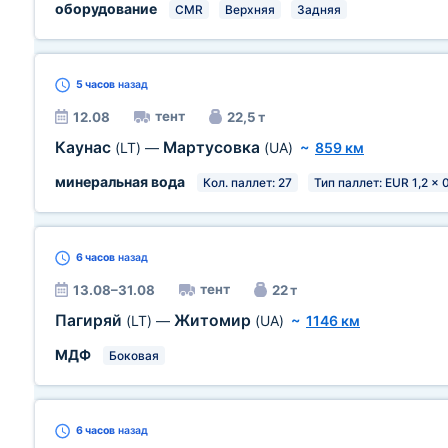
оборудование
CMR
Верхняя
Задняя
5 часов
назад
тент
12.08
22,5 т
Каунас
Мартусовка
(LT)
—
(UA)
~
859 км
минеральная вода
Кол. паллет: 27
Тип паллет: EUR 1,2 x 
6 часов
назад
тент
13.08–31.08
22 т
Пагиряй
Житомир
(LT)
—
(UA)
~
1146 км
МДФ
Боковая
6 часов
назад