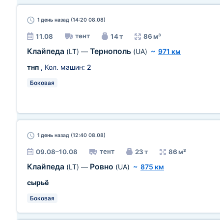
1 день
назад (14:20 08.08)
тент
11.08
14 т
86 м³
Клайпеда
Тернополь
(LT)
—
(UA)
~
971 км
тнп
, Кол. машин:
2
Боковая
1 день
назад (12:40 08.08)
тент
09.08–10.08
23 т
86 м³
Клайпеда
Ровно
(LT)
—
(UA)
~
875 км
сырьё
Боковая