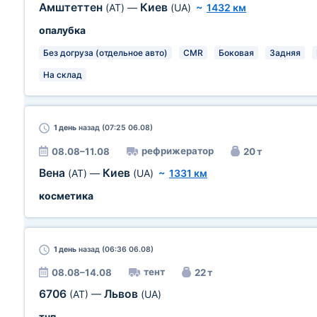
Амштеттен
Киев
(AT)
—
(UA)
~
1432 км
опалубка
Без догруза (отдельное авто)
CMR
Боковая
Задняя
На склад
1 день
назад (07:25 06.08)
рефрижератор
08.08–11.08
20 т
Вена
Киев
(AT)
—
(UA)
~
1331 км
косметика
1 день
назад (06:36 06.08)
тент
08.08–14.08
22 т
6706
Львов
(AT)
—
(UA)
тнп