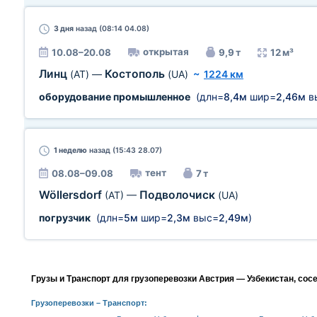
3 дня
назад (08:14 04.08)
открытая
10.08–20.08
9,9 т
12 м³
Линц
Костополь
(AT)
—
(UA)
~
1224 км
оборудование промышленное
(длн=
8,4м
шир=
2,46м
в
1 неделю
назад (15:43 28.07)
тент
08.08–09.08
7 т
Wöllersdorf
Подволочиск
(AT)
—
(UA)
погрузчик
(длн=
5м
шир=
2,3м
выс=
2,49м
)
Грузы и Транспорт для грузоперевозки Австрия — Узбекистан, сос
Грузоперевозки
– Транспорт: