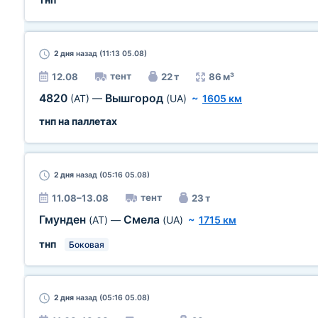
2 дня
назад (11:13 05.08)
тент
12.08
22 т
86 м³
4820
Вышгород
(AT)
—
(UA)
~
1605 км
тнп на паллетах
2 дня
назад (05:16 05.08)
тент
11.08–13.08
23 т
Гмунден
Смела
(AT)
—
(UA)
~
1715 км
тнп
Боковая
2 дня
назад (05:16 05.08)