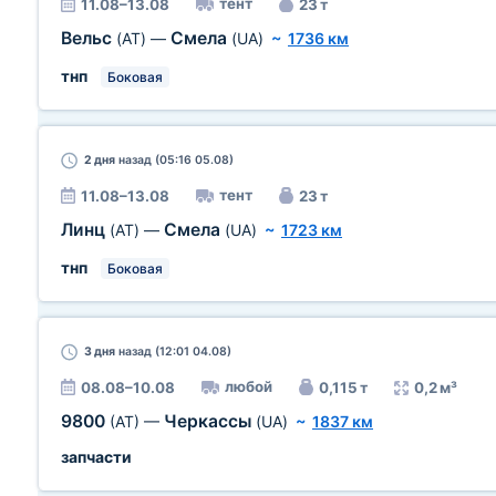
тент
11.08–13.08
23 т
Вельс
Смела
(AT)
—
(UA)
~
1736 км
тнп
Боковая
2 дня
назад (05:16 05.08)
тент
11.08–13.08
23 т
Линц
Смела
(AT)
—
(UA)
~
1723 км
тнп
Боковая
3 дня
назад (12:01 04.08)
любой
08.08–10.08
0,115 т
0,2 м³
9800
Черкассы
(AT)
—
(UA)
~
1837 км
запчасти