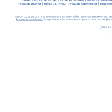
|
|
|
грузы из Италии
грузы из Литвы
грузы из Финляндии
перевезт
©1995–2026 DELLA. Все содержание данного сайта, включая оформление, стил
Все права защищены.
Копирование и размещение в других средствах информа
0.13(aws4)
080826-04:49:30
ДЕЛЛА®