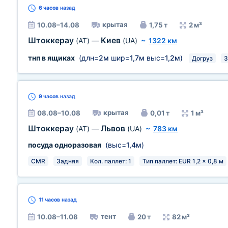
6 часов
назад
крытая
10.08–14.08
1,75 т
2 м³
Штоккерау
Киев
(AT)
—
(UA)
~
1322 км
тнп в ящиках
(длн=
2м
шир=
1,7м
выс=
1,2м
)
Догруз
З
9 часов
назад
крытая
08.08–10.08
0,01 т
1 м³
Штоккерау
Львов
(AT)
—
(UA)
~
783 км
посуда одноразовая
(выс=
1,4м
)
CMR
Задняя
Кол. паллет: 1
Тип паллет: EUR 1,2 x 0,8 м
11 часов
назад
тент
10.08–11.08
20 т
82 м³