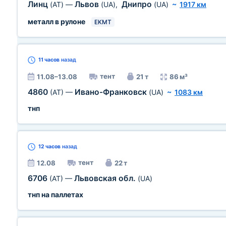
Линц
Львов
Днипро
(AT)
—
(UA)
,
(UA)
~
1917 км
металл в рулоне
EKMT
11 часов
назад
тент
11.08–13.08
21 т
86 м³
4860
Ивано-Франковск
(AT)
—
(UA)
~
1083 км
тнп
12 часов
назад
тент
12.08
22 т
6706
Львовская обл.
(AT)
—
(UA)
тнп на паллетах