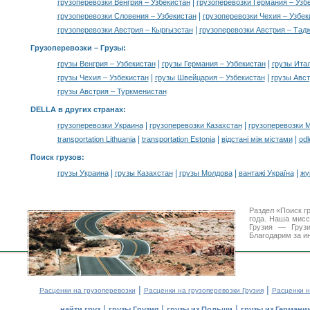
|
грузоперевозки Венгрия – Узбекистан
грузоперевозки Германия – Узб
|
грузоперевозки Словения – Узбекистан
грузоперевозки Чехия – Узбек
|
грузоперевозки Австрия – Кыргызстан
грузоперевозки Австрия – Тад
Грузоперевозки –
Грузы
:
|
|
грузы Венгрия – Узбекистан
грузы Германия – Узбекистан
грузы Итал
|
|
грузы Чехия – Узбекистан
грузы Швейцария – Узбекистан
грузы Авст
грузы Австрия – Туркменистан
DELLA в других странах
:
|
|
грузоперевозки Украина
грузоперевозки Казахстан
грузоперевозки 
|
|
|
transportation Lithuania
transportation Estonia
відстані між містами
odl
Поиск грузов
:
|
|
|
|
грузы Украина
грузы Казахстан
грузы Молдова
вантажі Україна
жү
Раздел «Поиск г
года. Наша мис
Грузия — Грузи
Благодарим за и
|
|
Расценки на грузоперевозки
Расценки на грузоперевозки Грузия
Расценки н
|
|
|
найти груз
грузы Грузия
грузы из Польши
грузы из Германи