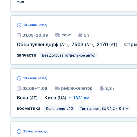
тнп
19 часов
назад
тент
01.09–30.09
5 т
Оберпуллендорф
7503
2170
Стр
(AT)
,
(AT)
,
(AT)
—
запчасти
Без догруза (отдельное авто)
19 часов
назад
рефрижератор
08.08–11.08
3,3 т
Вена
Киев
(AT)
—
(UA)
~
1331 км
косметика
Кол. паллет: 10
Тип паллет: EUR 1,2 x 0,8 м
20 часов
назад