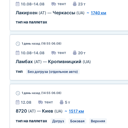
тент
10.08–14.08
23 т
Лакирхен
Черкассы
(AT)
—
(UA)
~
1740 км
тнп на паллетах
1 день
назад (16:55 06.08)
тент
10.08–14.08
20 т
Ламбах
Кропивницкий
(AT)
—
(UA)
тнп
Без догруза (отдельное авто)
1 день
назад (14:55 06.08)
тент
12.08
5 т
8720
Киев
(AT)
—
(UA)
~
1517 км
тнп на паллетах
Догруз
Боковая
Верхняя