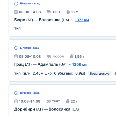
16 часов
назад
тент
08.08–14.08
22 т
Бюрс
Волосянка
(AT)
—
(UA)
~
1372 км
тнп
17 часов
назад
любой
08.08–10.08
1,56 т
Грац
Адамполь
(AT)
—
(UA)
~
1208 км
тнп
(длн=
2,45м
шир=
0,95м
выс=
0,9м
)
Возм. догруз
18 часов
назад
тент
10.08–14.08
22 т
Дорнбирн
Волосянка
(AT)
—
(UA)