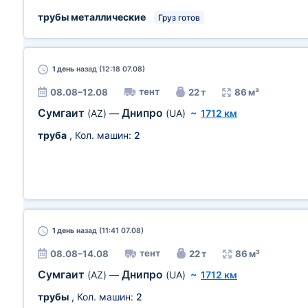
трубы металлические
Груз готов
1 день
назад (12:18 07.08)
тент
08.08–12.08
22 т
86 м³
Сумгаит
Днипро
(AZ)
—
(UA)
~
1712 км
труба
, Кол. машин:
2
1 день
назад (11:41 07.08)
тент
08.08–14.08
22 т
86 м³
Сумгаит
Днипро
(AZ)
—
(UA)
~
1712 км
трубы
, Кол. машин:
2