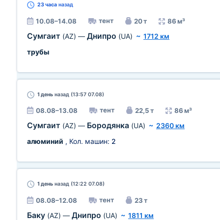
23 часа
назад
тент
10.08–14.08
20 т
86 м³
Сумгаит
Днипро
(AZ)
—
(UA)
~
1712 км
трубы
1 день
назад (13:57 07.08)
тент
08.08–13.08
22,5 т
86 м³
Сумгаит
Бородянка
(AZ)
—
(UA)
~
2360 км
алюминий
, Кол. машин:
2
1 день
назад (12:22 07.08)
тент
08.08–12.08
23 т
Баку
Днипро
(AZ)
—
(UA)
~
1811 км