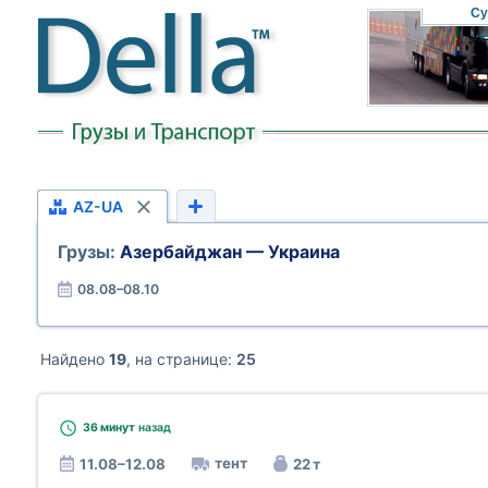
Су
AZ-UA
Грузы:
Азербайджан — Украина
08.08–08.10
Найдено
19
, на странице:
25
36 минут
назад
тент
11.08–12.08
22 т