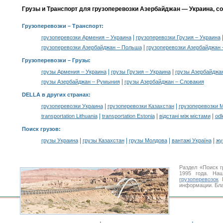
Грузы и Транспорт для грузоперевозки Азербайджан — Украина, с
Грузоперевозки
– Транспорт:
|
грузоперевозки Армения – Украина
грузоперевозки Грузия – Украина
|
грузоперевозки Азербайджан – Польша
грузоперевозки Азербайджан
Грузоперевозки –
Грузы
:
|
|
грузы Армения – Украина
грузы Грузия – Украина
грузы Азербайджан
|
грузы Азербайджан – Румыния
грузы Азербайджан – Словакия
DELLA в других странах
:
|
|
грузоперевозки Украина
грузоперевозки Казахстан
грузоперевозки 
|
|
|
transportation Lithuania
transportation Estonia
відстані між містами
odl
Поиск грузов
:
|
|
|
|
грузы Украина
грузы Казахстан
грузы Молдова
вантажі Україна
жү
Раздел «Поиск 
1995 года. На
грузоперевозок
Г
информации. Бла