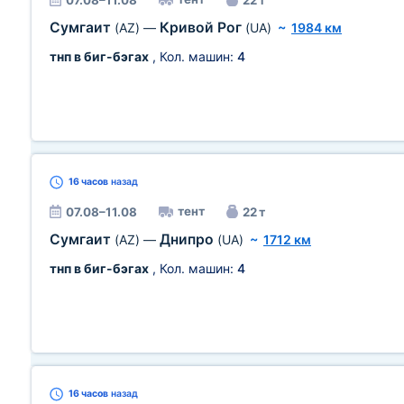
07.08–11.08
22 т
Сумгаит
Кривой Рог
(AZ)
—
(UA)
~
1984 км
тнп в биг-бэгах
, Кол. машин:
4
16 часов
назад
тент
07.08–11.08
22 т
Сумгаит
Днипро
(AZ)
—
(UA)
~
1712 км
тнп в биг-бэгах
, Кол. машин:
4
16 часов
назад