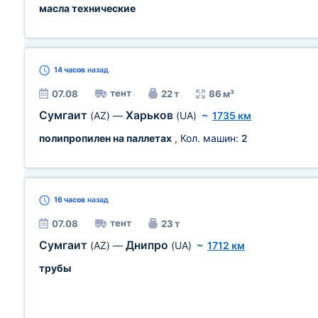
масла технические
14 часов
назад
тент
07.08
22 т
86 м³
Сумгаит
Харьков
(AZ)
—
(UA)
~
1735 км
полипропилен на паллетах
, Кол. машин:
2
16 часов
назад
тент
07.08
23 т
Сумгаит
Днипро
(AZ)
—
(UA)
~
1712 км
трубы