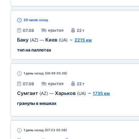
20 часов
назад
крытая
07.08
22 т
Баку
Киев
(AZ)
—
(UA)
~
2215 км
тнп на паллетах
1 день
назад (08:49 05.08)
крытая
07.08
22 т
Сумгаит
Харьков
(AZ)
—
(UA)
~
1735 км
гранулы в мешках
1 день
назад (07:23 05.08)