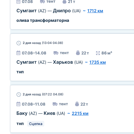
тент
07.08
21 т
Сумгаит
Днипро
(AZ)
—
(UA)
~
1712 км
олива трансформаторна
2 дня
назад (13:04 04.08)
тент
07.08–14.08
22 т
86 м³
Сумгаит
Харьков
(AZ)
—
(UA)
~
1735 км
тнп
2 дня
назад (07:22 04.08)
тент
07.08–11.08
22 т
Баку
Киев
(AZ)
—
(UA)
~
2215 км
тнп
Сцепка