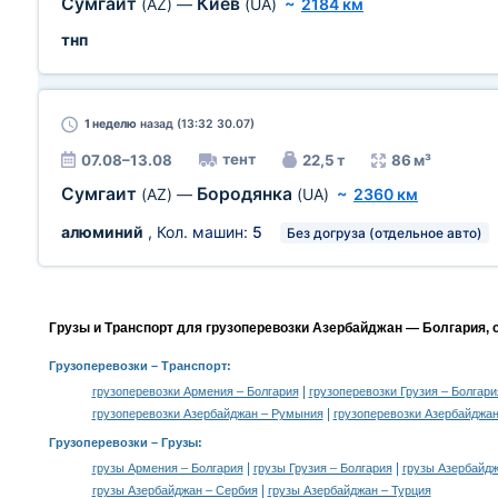
Сумгаит
Киев
(AZ)
—
(UA)
~
2184 км
тнп
1 неделю
назад (13:32 30.07)
тент
07.08–13.08
22,5 т
86 м³
Сумгаит
Бородянка
(AZ)
—
(UA)
~
2360 км
алюминий
, Кол. машин:
5
Без догруза (отдельное авто)
Грузы и Транспорт для грузоперевозки Азербайджан — Болгария, 
Грузоперевозки
– Транспорт:
|
грузоперевозки Армения – Болгария
грузоперевозки Грузия – Болгари
|
грузоперевозки Азербайджан – Румыния
грузоперевозки Азербайджан
Грузоперевозки –
Грузы
:
|
|
грузы Армения – Болгария
грузы Грузия – Болгария
грузы Азербайдж
|
грузы Азербайджан – Сербия
грузы Азербайджан – Турция