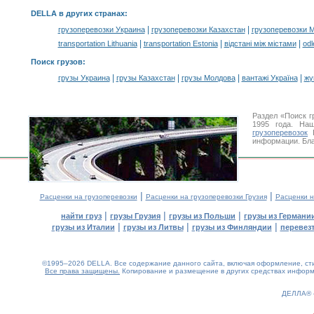
DELLA в других странах
:
|
|
грузоперевозки Украина
грузоперевозки Казахстан
грузоперевозки 
|
|
|
transportation Lithuania
transportation Estonia
відстані між містами
odl
Поиск грузов
:
|
|
|
|
грузы Украина
грузы Казахстан
грузы Молдова
вантажі Україна
жү
Раздел «Поиск г
1995 года. На
грузоперевозок
Г
информации. Бла
|
|
Расценки на грузоперевозки
Расценки на грузоперевозки Грузия
Расценки н
|
|
|
найти груз
грузы Грузия
грузы из Польши
грузы из Германи
|
|
|
грузы из Италии
грузы из Литвы
грузы из Финляндии
перевезт
©1995–2026 DELLA. Все содержание данного сайта, включая оформление, стил
Все права защищены.
Копирование и размещение в других средствах информа
0.22(aws3)
070826-08:00:52
ДЕЛЛА®