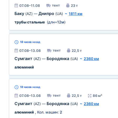
тент
07.08–11.08
23 т
Баку
Днипро
(AZ)
—
(UA)
~
1811 км
трубы стальные
(длн=
12м
)
18 часов
назад
тент
07.08–13.08
22,5 т
Сумгаит
Бородянка
(AZ)
—
(UA)
~
2360 км
алюминий
18 часов
назад
тент
07.08–13.08
22,5 т
86 м³
Сумгаит
Бородянка
(AZ)
—
(UA)
~
2360 км
алюминий
, Кол. машин:
2