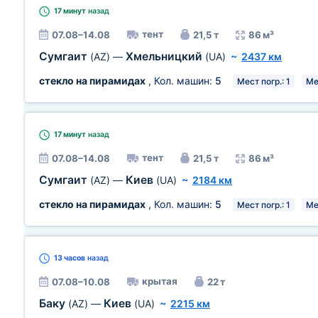
17 минут
назад
тент
07.08–14.08
21,5 т
86 м³
Сумгаит
Хмельницкий
(AZ)
—
(UA)
~
2437 км
стекло на пирамидах
, Кол. машин:
5
Мест погр.: 1
Ме
17 минут
назад
тент
07.08–14.08
21,5 т
86 м³
Сумгаит
Киев
(AZ)
—
(UA)
~
2184 км
стекло на пирамидах
, Кол. машин:
5
Мест погр.: 1
Ме
13 часов
назад
крытая
07.08–10.08
22 т
Баку
Киев
(AZ)
—
(UA)
~
2215 км