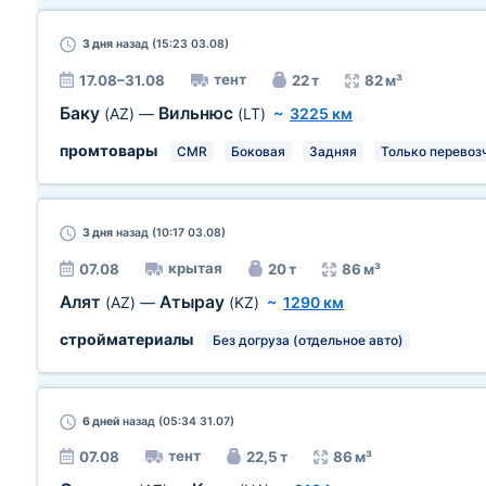
3 дня
назад (15:23 03.08)
тент
17.08–31.08
22 т
82 м³
Баку
Вильнюс
(AZ)
—
(LT)
~
3225 км
промтовары
CMR
Боковая
Задняя
Только перевоз
3 дня
назад (10:17 03.08)
крытая
07.08
20 т
86 м³
Алят
Атырау
(AZ)
—
(KZ)
~
1290 км
стройматериалы
Без догруза (отдельное авто)
6 дней
назад (05:34 31.07)
тент
07.08
22,5 т
86 м³