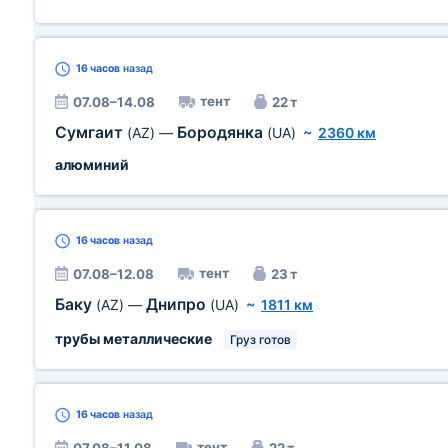
16 часов
назад
тент
07.08–14.08
22 т
Сумгаит
Бородянка
(AZ)
—
(UA)
~
2360 км
алюминий
16 часов
назад
тент
07.08–12.08
23 т
Баку
Днипро
(AZ)
—
(UA)
~
1811 км
трубы металлические
Груз готов
16 часов
назад
тент