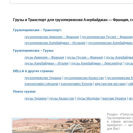
Грузы и Транспорт для грузоперевозки Азербайджан — Франция, с
Грузоперевозки
– Транспорт:
|
грузоперевозки Армения – Франция
грузоперевозки Грузия – Франция
|
грузоперевозки Азербайджан – Испания
грузоперевозки Азербайджан
Грузоперевозки –
Грузы
:
|
|
грузы Армения – Франция
грузы Грузия – Франция
грузы Азербайджа
|
|
грузы Азербайджан – Италия
грузы Азербайджан – Люксембург
груз
DELLA в других странах
:
|
|
грузоперевозки Украина
грузоперевозки Казахстан
грузоперевозки 
|
|
|
transportation Lithuania
transportation Estonia
відстані між містами
odl
Поиск грузов
:
|
|
|
|
грузы Украина
грузы Казахстан
грузы Молдова
вантажі Україна
жү
Раздел «Попутн
Грузоперевозки 
в сфере авто
приоритет — акт
для Вас!