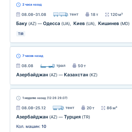
2 часа
назад
тент
08.08–31.08
18 т
120 м³
Баку
Одесса
Киев
Кишинев
(AZ)
—
(UA)
,
(UA)
,
(MD)
TIR
7 часов
назад
трал
08.08
50 т
Азербайджан
Казахстан
(AZ)
—
(KZ)
1 неделю
назад (12:26 29.07)
тент
08.08–25.12
20 т
86 м³
Азербайджан
Турция
(AZ)
—
(TR)
Кол. машин:
10