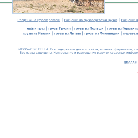
|
|
Расценки на грузоперевозки
Расценки на грузоперевозки Грузия
Расценки н
|
|
|
найти груз
грузы Грузия
грузы из Польши
грузы из Германи
|
|
|
грузы из Италии
грузы из Литвы
грузы из Финляндии
перевезт
©1995–2026 DELLA. Все содержание данного сайта, включая оформление, стил
Все права защищены.
Копирование и размещение в других средствах информа
0.16(aws3)
080826-17:07:34
ДЕЛЛА®