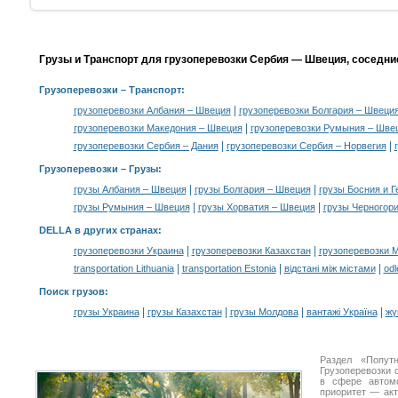
Грузы и Транспорт для грузоперевозки Сербия — Швеция, соседни
Грузоперевозки
– Транспорт:
|
грузоперевозки Албания – Швеция
грузоперевозки Болгария – Швеци
|
грузоперевозки Македония – Швеция
грузоперевозки Румыния – Шве
|
|
грузоперевозки Сербия – Дания
грузоперевозки Сербия – Норвегия
Грузоперевозки –
Грузы
:
|
|
грузы Албания – Швеция
грузы Болгария – Швеция
грузы Босния и 
|
|
грузы Румыния – Швеция
грузы Хорватия – Швеция
грузы Черногор
DELLA в других странах
:
|
|
грузоперевозки Украина
грузоперевозки Казахстан
грузоперевозки 
|
|
|
transportation Lithuania
transportation Estonia
відстані між містами
odl
Поиск грузов
:
|
|
|
|
грузы Украина
грузы Казахстан
грузы Молдова
вантажі Україна
жү
Раздел «Попут
Грузоперевозки 
в сфере авто
приоритет — акт