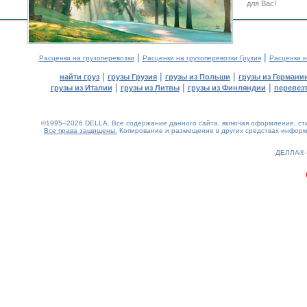
для Вас!
|
|
Расценки на грузоперевозки
Расценки на грузоперевозки Грузия
Расценки н
|
|
|
найти груз
грузы Грузия
грузы из Польши
грузы из Германи
|
|
|
грузы из Италии
грузы из Литвы
грузы из Финляндии
перевезт
©1995–2026 DELLA. Все содержание данного сайта, включая оформление, стил
Все права защищены.
Копирование и размещение в других средствах информа
0.19(aws3)
080826-11:24:22
ДЕЛЛА®