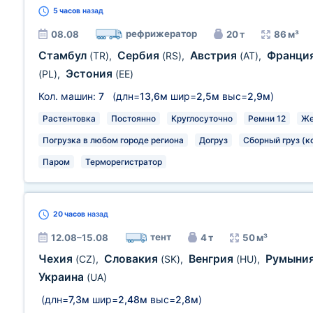
5 часов
назад
рефрижератор
08.08
20 т
86 м³
Стамбул
Сербия
Австрия
Франци
(TR)
,
(RS)
,
(AT)
,
Эстония
(PL)
,
(EE)
Кол. машин:
7
(длн=
13,6м
шир=
2,5м
выс=
2,9м
)
Растентовка
Постоянно
Круглосуточно
Ремни 12
Же
Погрузка в любом городе региона
Догруз
Сборный груз (к
Паром
Терморегистратор
20 часов
назад
тент
12.08–15.08
4 т
50 м³
Чехия
Словакия
Венгрия
Румыни
(CZ)
,
(SK)
,
(HU)
,
Украина
(UA)
(длн=
7,3м
шир=
2,48м
выс=
2,8м
)