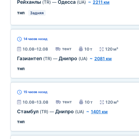
Рейханлы
Одесса
(TR)
—
(UA)
~
2211 км
тнп
Задняя
14 часов
назад
тент
10.08–12.08
10 т
120 м³
Газиантеп
Днипро
(TR)
—
(UA)
~
2081 км
тнп
15 часов
назад
тент
10.08–13.08
10 т
120 м³
Стамбул
Днипро
(TR)
—
(UA)
~
1401 км
тнп