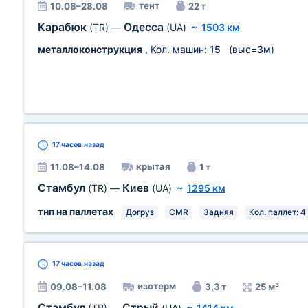
тент
10.08–28.08
22 т
Карабюк
Одесса
(TR)
—
(UA)
~
1503 км
металлоконструкция
, Кол. машин:
15
(выс=
3м
)
17 часов
назад
крытая
11.08–14.08
1 т
Стамбул
Киев
(TR)
—
(UA)
~
1295 км
тнп на паллетах
Догруз
CMR
Задняя
Кол. паллет: 4
17 часов
назад
изотерм
09.08–11.08
3,3 т
25 м³
Стамбул
Стрый
(TR)
—
(UA)
~
1414 км