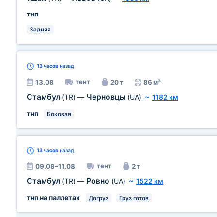
тнп
Задняя
13 часов
назад
тент
13.08
20 т
86 м³
Стамбул
Черновцы
(TR)
—
(UA)
~
1182 км
тнп
Боковая
13 часов
назад
тент
09.08–11.08
2 т
Стамбул
Ровно
(TR)
—
(UA)
~
1522 км
тнп на паллетах
Догруз
Груз готов