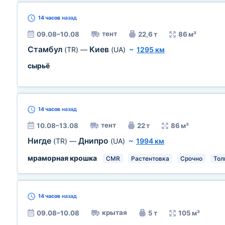
14 часов
назад
тент
09.08–10.08
22,6 т
86 м³
Стамбул
Киев
(TR)
—
(UA)
~
1295 км
сырьё
14 часов
назад
тент
10.08–13.08
22 т
86 м³
Нигде
Днипро
(TR)
—
(UA)
~
1994 км
мраморная крошка
CMR
Растентовка
Срочно
Тол
14 часов
назад
крытая
09.08–10.08
5 т
105 м³