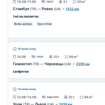
тент
10.08–11.08
2 т
30 м³
Стамбул
Ровно
(TR)
—
(UA)
~
1522 км
тнп на паллетах
Возм. догруз
Груз готов
10 часов
назад
тент
10.08
10 т
86 м³
Газиантеп
Черновцы
(TR)
—
(UA)
~
2295 км
салфетки
13 часов
назад
крытая
12.08–14.08
22 т
86 м³
Ушак
Львов
(TR)
—
(UA)
~
1939 км