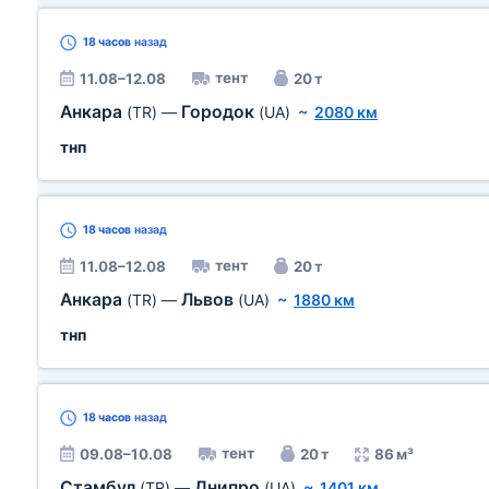
18 часов
назад
тент
11.08–12.08
20 т
Анкара
Городок
(TR)
—
(UA)
~
2080 км
тнп
18 часов
назад
тент
11.08–12.08
20 т
Анкара
Львов
(TR)
—
(UA)
~
1880 км
тнп
18 часов
назад
тент
09.08–10.08
20 т
86 м³
Стамбул
Днипро
(TR)
—
(UA)
~
1401 км