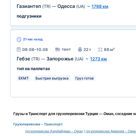
Газиантеп
Одесса
(TR)
—
(UA)
~
1788 км
подгузники
21 час
назад
тент
09.08–10.08
22 т
86 м³
Гебзе
Запорожье
(TR)
—
(UA)
~
1273 км
тнп на паллетах
EKMT
Быстрая выгрузка
Груз готов
Грузы и Транспорт для грузоперевозки Турция — Оман, соседние 
Грузоперевозки
– Транспорт:
|
грузоперевозки Азербайджан – Оман
грузоперевозки Армения – Ома