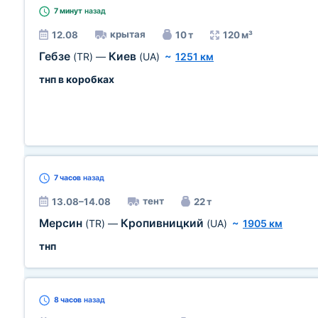
7 минут
назад
крытая
12.08
10 т
120 м³
Гебзе
Киев
(TR)
—
(UA)
~
1251 км
тнп в коробках
7 часов
назад
тент
13.08–14.08
22 т
Мерсин
Кропивницкий
(TR)
—
(UA)
~
1905 км
тнп
8 часов
назад