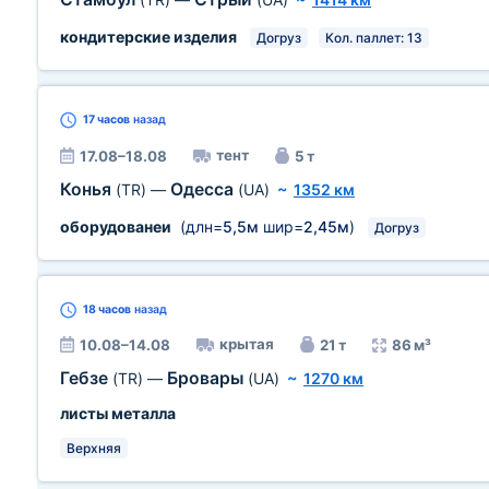
кондитерские изделия
Догруз
Кол. паллет: 13
17 часов
назад
тент
17.08–18.08
5 т
Конья
Одесса
(TR)
—
(UA)
~
1352 км
оборудованеи
(длн=
5,5м
шир=
2,45м
)
Догруз
18 часов
назад
крытая
10.08–14.08
21 т
86 м³
Гебзе
Бровары
(TR)
—
(UA)
~
1270 км
листы металла
Верхняя