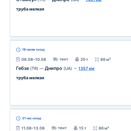
труба мелкая
18 часов
назад
тент
09.08–10.08
20 т
86 м³
Гебзе
Днипро
(TR)
—
(UA)
~
1357 км
труба мелкая
21 час
назад
тент
11.08–13.08
15 т
86 м³