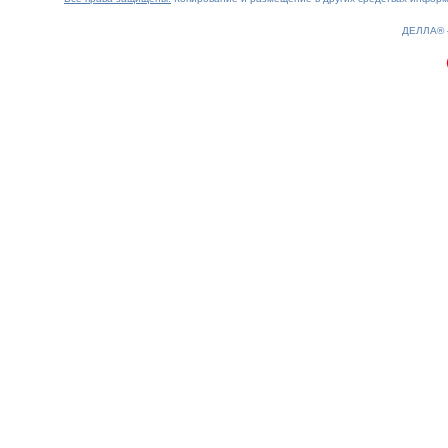
0.18(aws4)
090826-06:38:54
ДЕЛЛА®