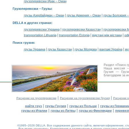
грузоперевозки Ирак – Оман
Грузоперевозки –
Грузы
:
|
|
грузы Азербайджан – Оман
грузы Армения – Оман
грузы Болгария 
DELLA в других странах
:
|
|
грузоперевозки Украина
грузоперевозки Казахстан
грузоперевозки 
|
|
|
transportation Lithuania
transportation Estonia
відстані між містами
odl
Поиск грузов
:
|
|
|
|
грузы Украина
грузы Казахстан
грузы Молдова
вантажі Україна
жү
Раздел «Поиск г
Наша миссия —
Грузия — Грузи
Благодарим за и
|
|
Расценки на грузоперевозки
Расценки на грузоперевозки Грузия
Расценки н
|
|
|
найти груз
грузы Грузия
грузы из Польши
грузы из Германи
|
|
|
грузы из Италии
грузы из Литвы
грузы из Финляндии
перевезт
©1995–2026 DELLA. Все содержание данного сайта, включая оформление, стил
Все права защищены.
Копирование и размещение в других средствах информа