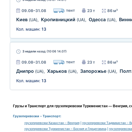
тент
09.08–31.08
23 т
86 м³
Киев
Кропивницкий
Одесса
Винн
(UA)
,
(UA)
,
(UA)
,
Кол. машин:
13
3 недели
назад (10:06 14.07)
тент
09.08–31.08
23 т
86 м³
Днипро
Харьков
Запорожье
Полт
(UA)
,
(UA)
,
(UA)
,
Кол. машин:
13
Грузы и Транспорт для грузоперевозки Туркменистан — Венгрия, 
Грузоперевозки
– Транспорт:
|
грузоперевозки Казахстан – Венгрия
грузоперевозки Таджикистан – В
|
грузоперевозки Туркменистан – Босния и Герцеговина
грузоперевозк