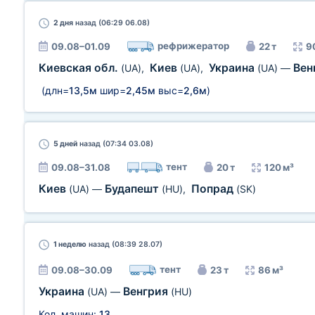
2 дня
назад (06:29 06.08)
рефрижератор
09.08–01.09
22 т
9
Киевская обл.
Киев
Украина
Вен
(UA)
,
(UA)
,
(UA)
—
(длн=
13,5м
шир=
2,45м
выс=
2,6м
)
5 дней
назад (07:34 03.08)
тент
09.08–31.08
20 т
120 м³
Киев
Будапешт
Попрад
(UA)
—
(HU)
,
(SK)
1 неделю
назад (08:39 28.07)
тент
09.08–30.09
23 т
86 м³
Украина
Венгрия
(UA)
—
(HU)
Кол. машин:
13