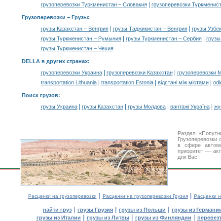
|
грузоперевозки Туркменистан – Словакия
грузоперевозки Туркменис
Грузоперевозки –
Грузы
:
|
|
грузы Казахстан – Венгрия
грузы Таджикистан – Венгрия
грузы Узбе
|
|
грузы Туркменистан – Румыния
грузы Туркменистан – Сербия
грузы
грузы Туркменистан – Чехия
DELLA в других странах
:
|
|
грузоперевозки Украина
грузоперевозки Казахстан
грузоперевозки 
|
|
|
transportation Lithuania
transportation Estonia
відстані між містами
odl
Поиск грузов
:
|
|
|
|
грузы Украина
грузы Казахстан
грузы Молдова
вантажі Україна
жү
Раздел «Попутн
Грузоперевозки 
в сфере авто
приоритет — акт
для Вас!
|
|
Расценки на грузоперевозки
Расценки на грузоперевозки Грузия
Расценки н
|
|
|
найти груз
грузы Грузия
грузы из Польши
грузы из Германи
|
|
|
грузы из Италии
грузы из Литвы
грузы из Финляндии
перевезт