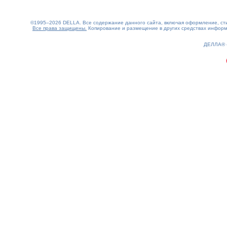
©1995–2026 DELLA. Все содержание данного сайта, включая оформление, стил
Все права защищены.
Копирование и размещение в других средствах информа
0.17(aws4)
090826-01:08:28
ДЕЛЛА®