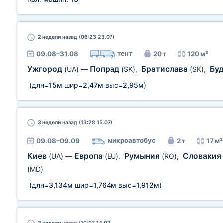
2 недели
назад (06:23 23.07)
тент
09.08–31.08
20 т
120 м³
Ужгород
Попрад
Братислава
Бу
(UA)
—
(SK)
,
(SK)
,
(длн=
15м
шир=
2,47м
выс=
2,95м
)
3 недели
назад (13:28 15.07)
микроавтобус
09.08–09.09
2 т
17 м³
Киев
Европа
Румыния
Словакия
(UA)
—
(EU)
,
(RO)
,
(MD)
(длн=
3,134м
шир=
1,764м
выс=
1,912м
)
3 недели
назад (10:07 14.07)