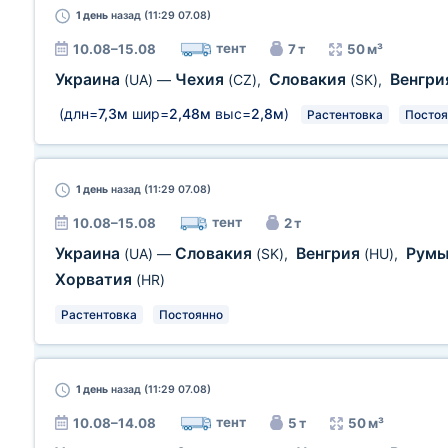
1 день
назад (11:29 07.08)
тент
10.08–15.08
7 т
50 м³
Украина
Чехия
Словакия
Венгр
(UA)
—
(CZ)
,
(SK)
,
(длн=
7,3м
шир=
2,48м
выс=
2,8м
)
Растентовка
Постоя
1 день
назад (11:29 07.08)
тент
10.08–15.08
2 т
Украина
Словакия
Венгрия
Рум
(UA)
—
(SK)
,
(HU)
,
Хорватия
(HR)
Растентовка
Постоянно
1 день
назад (11:29 07.08)
тент
10.08–14.08
5 т
50 м³