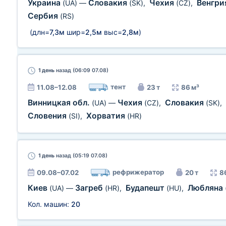
Украина
Словакия
Чехия
Венгр
(UA)
—
(SK)
,
(CZ)
,
Сербия
(RS)
(длн=
7,3м
шир=
2,5м
выс=
2,8м
)
1 день
назад (06:09 07.08)
тент
11.08–12.08
23 т
86 м³
Винницкая обл.
Чехия
Словакия
(UA)
—
(CZ)
,
(SK)
,
Словения
Хорватия
(SI)
,
(HR)
1 день
назад (05:19 07.08)
рефрижератор
09.08–07.02
20 т
8
Киев
Загреб
Будапешт
Любляна
(UA)
—
(HR)
,
(HU)
,
Кол. машин:
20