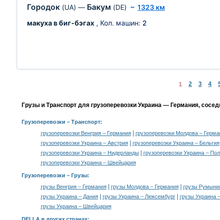
Городок
Бакум
(UA)
—
(DE)
~
1323 км
макуха в биг-бэгах
, Кол. машин:
2
2
3
4
1
Грузы и Транспорт для грузоперевозки Украина — Германия, сосед
Грузоперевозки
– Транспорт:
|
грузоперевозки Венгрия – Германия
грузоперевозки Молдова – Герма
|
грузоперевозки Украина – Австрия
грузоперевозки Украина – Бельгия
|
грузоперевозки Украина – Нидерланды
грузоперевозки Украина – По
грузоперевозки Украина – Швейцария
Грузоперевозки –
Грузы
:
|
|
грузы Венгрия – Германия
грузы Молдова – Германия
грузы Румыни
|
|
грузы Украина – Дания
грузы Украина – Люксембург
грузы Украина 
грузы Украина – Швейцария
DELLA в других странах
: