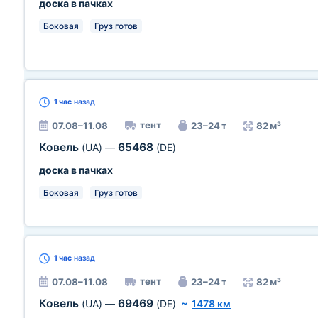
доска в пачках
Боковая
Груз готов
1 час
назад
тент
07.08–11.08
23–24 т
82 м³
Ковель
65468
(UA)
—
(DE)
доска в пачках
Боковая
Груз готов
1 час
назад
тент
07.08–11.08
23–24 т
82 м³
Ковель
69469
(UA)
—
(DE)
~
1478 км