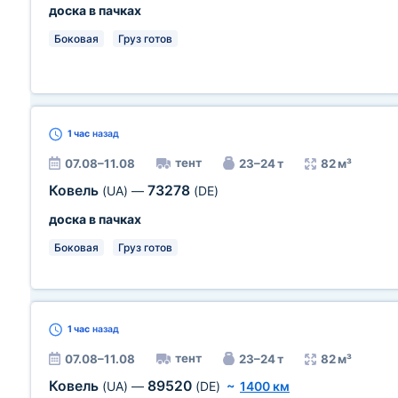
доска в пачках
Боковая
Груз готов
1 час
назад
тент
07.08–11.08
23–24 т
82 м³
Ковель
73278
(UA)
—
(DE)
доска в пачках
Боковая
Груз готов
1 час
назад
тент
07.08–11.08
23–24 т
82 м³
Ковель
89520
(UA)
—
(DE)
~
1400 км