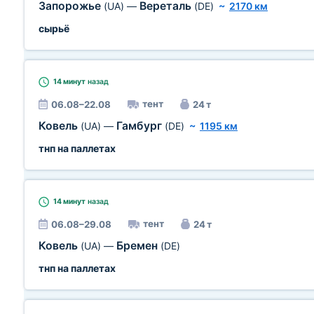
Запорожье
Вереталь
(UA)
—
(DE)
~
2170 км
сырьё
14 минут
назад
тент
06.08–22.08
24 т
Ковель
Гамбург
(UA)
—
(DE)
~
1195 км
тнп на паллетах
14 минут
назад
тент
06.08–29.08
24 т
Ковель
Бремен
(UA)
—
(DE)
тнп на паллетах