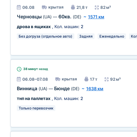
крытая
06.08
21,8 т
82 м³
Черновцы
60кв.
(UA)
—
(DE)
~
1571 км
дрова в ящиках
, Кол. машин:
2
Без догруза (отдельное авто)
Задняя
Еженедельно
Кол
38 минут
назад
крытая
06.08–07.08
17 т
92 м³
Винница
Бюнде
(UA)
—
(DE)
~
1638 км
тнп на паллетах
, Кол. машин:
2
Только перевозчик