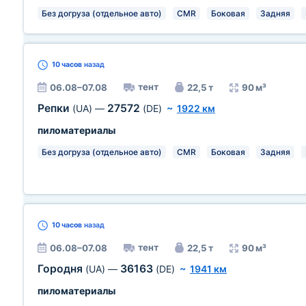
Без догруза (отдельное авто)
CMR
Боковая
Задняя
10 часов
назад
тент
06.08–07.08
22,5 т
90 м³
Репки
27572
(UA)
—
(DE)
~
1922 км
пиломатериалы
Без догруза (отдельное авто)
CMR
Боковая
Задняя
10 часов
назад
тент
06.08–07.08
22,5 т
90 м³
Городня
36163
(UA)
—
(DE)
~
1941 км
пиломатериалы