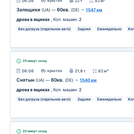
крытая
06.08
22 т
82 м³
Залещики
60кв.
(UA)
—
(DE)
~
1547 км
дрова в ящиках
, Кол. машин:
2
Без догруза (отдельное авто)
Задняя
Еженедельно
Кол
25 минут
назад
крытая
06.08
21,8 т
82 м³
Снятын
60кв.
(UA)
—
(DE)
~
1540 км
дрова в ящиках
, Кол. машин:
2
Без догруза (отдельное авто)
Задняя
Еженедельно
Кол
25 минут
назад