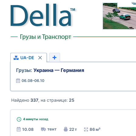
Че
UA-DE
Грузы:
Украина — Германия
06.08–06.10
Найдено
337
, на странице:
25
4 минуты
назад
тент
10.08
22 т
86 м³