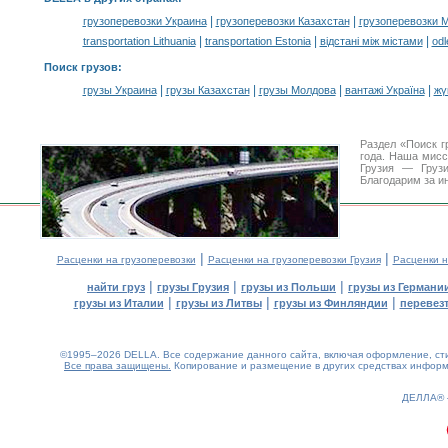
|
|
грузоперевозки Украина
грузоперевозки Казахстан
грузоперевозки 
|
|
|
transportation Lithuania
transportation Estonia
відстані між містами
odl
Поиск грузов
:
|
|
|
|
грузы Украина
грузы Казахстан
грузы Молдова
вантажі Україна
жү
Раздел «Поиск г
года. Наша мис
Грузия — Грузи
Благодарим за и
|
|
Расценки на грузоперевозки
Расценки на грузоперевозки Грузия
Расценки н
|
|
|
найти груз
грузы Грузия
грузы из Польши
грузы из Германи
|
|
|
грузы из Италии
грузы из Литвы
грузы из Финляндии
перевезт
©1995–2026 DELLA. Все содержание данного сайта, включая оформление, стил
Все права защищены.
Копирование и размещение в других средствах информа
0.18(aws4)
060826-08:09:49
ДЕЛЛА®