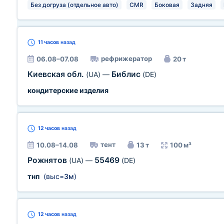
Без догруза (отдельное авто)
CMR
Боковая
Задняя
11 часов
назад
рефрижератор
06.08–07.08
20 т
Киевская обл.
Библис
(UA)
—
(DE)
кондитерские изделия
12 часов
назад
тент
10.08–14.08
13 т
100 м³
Рожнятов
55469
(UA)
—
(DE)
тнп
(выс=
3м
)
12 часов
назад