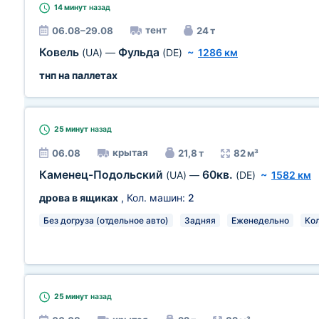
14 минут
назад
тент
06.08–29.08
24 т
Ковель
Фульда
(UA)
—
(DE)
~
1286 км
тнп на паллетах
25 минут
назад
крытая
06.08
21,8 т
82 м³
Каменец-Подольский
60кв.
(UA)
—
(DE)
~
1582 км
дрова в ящиках
, Кол. машин:
2
Без догруза (отдельное авто)
Задняя
Еженедельно
Кол
25 минут
назад