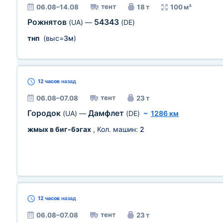
тент
06.08–14.08
18 т
100 м³
Рожнятов
54343
(UA)
—
(DE)
тнп
(выс=
3м
)
12 часов
назад
тент
06.08–07.08
23 т
Городок
Дамфлет
(UA)
—
(DE)
~
1286 км
жмых в биг-бэгах
, Кол. машин:
2
12 часов
назад
тент
06.08–07.08
23 т