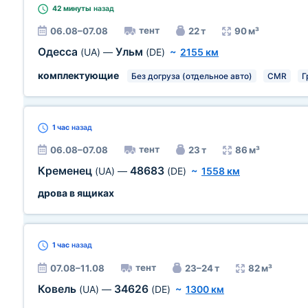
42 минуты
назад
тент
06.08–07.08
22 т
90 м³
Одесса
Ульм
(UA)
—
(DE)
~
2155 км
комплектующие
Без догруза (отдельное авто)
CMR
Г
1 час
назад
тент
06.08–07.08
23 т
86 м³
Кременец
48683
(UA)
—
(DE)
~
1558 км
дрова в ящиках
1 час
назад
тент
07.08–11.08
23–24 т
82 м³
Ковель
34626
(UA)
—
(DE)
~
1300 км