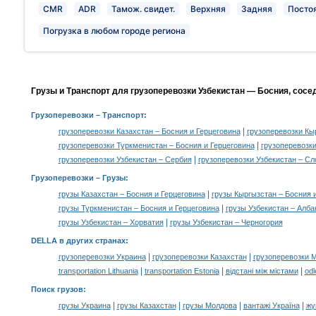
CMR
ADR
Тамож. свидет.
Верхняя
Задняя
Посто
Погрузка в любом городе региона
Грузы и Транспорт для грузоперевозки Узбекистан — Босния, сосе
Грузоперевозки
– Транспорт:
|
грузоперевозки Казахстан – Босния и Герцеговина
грузоперевозки Кы
|
грузоперевозки Туркменистан – Босния и Герцеговина
грузоперевозки
|
грузоперевозки Узбекистан – Сербия
грузоперевозки Узбекистан – Сл
Грузоперевозки –
Грузы
:
|
грузы Казахстан – Босния и Герцеговина
грузы Кыргызстан – Босния 
|
грузы Туркменистан – Босния и Герцеговина
грузы Узбекистан – Алба
|
грузы Узбекистан – Хорватия
грузы Узбекистан – Черногория
DELLA в других странах
:
|
|
грузоперевозки Украина
грузоперевозки Казахстан
грузоперевозки 
|
|
|
transportation Lithuania
transportation Estonia
відстані між містами
odl
Поиск грузов
:
|
|
|
|
грузы Украина
грузы Казахстан
грузы Молдова
вантажі Україна
жү