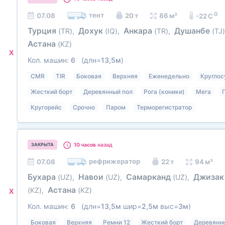
0
тент
07.08
20 т
86 м³
-22 C
Турция
Дохук
Анкара
Душанбе
(TR)
,
(IQ)
,
(TR)
,
(TJ)
Астана
(KZ)
X
Кол. машин:
6
(длн=
13,5м
)
CMR
TIR
Боковая
Верхняя
Еженедельно
Круглос
Жесткий борт
Деревянный пол
Рога (коники)
Мега
Кругорейс
Срочно
Паром
Терморегистратор
10 часов
назад
ЗАКРЫТА
рефрижератор
07.08
22 т
94 м³
Бухара
Навои
Самарканд
Джиза
(UZ)
,
(UZ)
,
(UZ)
,
Астана
(KZ)
,
(KZ)
X
Кол. машин:
6
(длн=
13,5м
шир=
2,5м
выс=
3м
)
Боковая
Верхняя
Ремни 12
Жесткий борт
Деревянн