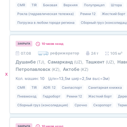
CMR
TIR
Боковая
Верхняя
Полуприцеп
Штора
Рокла (гидравлическая тележка)
Ремни 12
Жесткий борт
Погрузка в любом городе региона
Сборный груз (консолидац
10 часов
назад
ЗАКРЫТА
рефрижератор
07.08
24 т
105 м³
Душанбе
Самарканд
Ташкент
Нав
(TJ)
,
(UZ)
,
(UZ)
,
Петропавловск
Актобе
(KZ)
,
(KZ)
X
Кол. машин:
10
(длн=
13,5м
шир=
2,5м
выс=
3м
)
CMR
TIR
ADR: 12
Санпаспорт
Санитарная книжка
Пневмоход
Гидроборт
Ремни 12
Жесткий борт
Дере
Сборный груз (консолидация)
Срочно
Скоропорт
Терм
10 часов
назад
ЗАКРЫТА