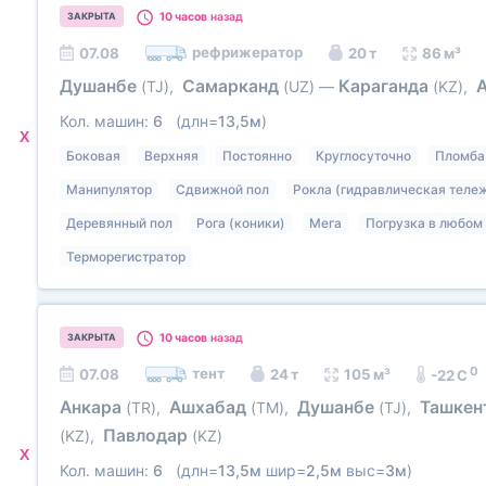
10 часов
назад
ЗАКРЫТА
рефрижератор
07.08
20 т
86 м³
Душанбе
Самарканд
Караганда
(TJ)
,
(UZ)
—
(KZ)
,
Кол. машин:
6
(длн=
13,5м
)
X
Боковая
Верхняя
Постоянно
Круглосуточно
Пломба
Манипулятор
Сдвижной пол
Рокла (гидравлическая теле
Деревянный пол
Рога (коники)
Мега
Погрузка в любом 
Терморегистратор
10 часов
назад
ЗАКРЫТА
0
тент
07.08
24 т
105 м³
-22 C
Анкара
Ашхабад
Душанбе
Ташкен
(TR)
,
(TM)
,
(TJ)
,
Павлодар
(KZ)
,
(KZ)
X
Кол. машин:
6
(длн=
13,5м
шир=
2,5м
выс=
3м
)