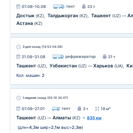
тент
07.08–10.08
23 т
Достык
Талдыкорган
Ташкент
А
(KZ)
,
(KZ)
,
(UZ)
—
Астана
(KZ)
3 дня
назад (14:53 04.08)
рефрижератор
21.08–31.08
21 т
Ташкент
Узбекистан
Харьков
Ки
(UZ)
,
(UZ)
—
(UA)
,
Кол. машин:
2
1 неделю
назад (05:18 30.07)
тент
07.08–27.01
3 т
18 м³
Ташкент
Алматы
(UZ)
—
(KZ)
~
835 км
(длн=
4,3м
шир=
2,1м
выс=
2,3м
)