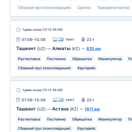
Сборный груз (консолидация)
Срочно
Терморегистратор
1 день
назад (12:12 06.08)
тент
07.08–10.08
23 т
Ташкент
Алматы
(UZ)
—
(KZ)
~
835 км
Растентовка
Постоянно
Обрешетка
Манипулятор
П
Сборный груз (консолидация)
Кругорейс
1 день
назад (12:12 06.08)
тент
07.08–10.08
23 т
Ташкент
Астана
(UZ)
—
(KZ)
~
1611 км
Растентовка
Постоянно
Обрешетка
Манипулятор
П
Сборный груз (консолидация)
Кругорейс