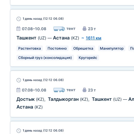
1 день
назад (12:12 06.08)
тент
07.08–10.08
23 т
Ташкент
Астана
(UZ)
—
(KZ)
~
1611 км
Растентовка
Постоянно
Обрешетка
Манипулятор
П
Сборный груз (консолидация)
Кругорейс
1 день
назад (12:12 06.08)
тент
07.08–10.08
23 т
Достык
Талдыкорган
Ташкент
А
(KZ)
,
(KZ)
,
(UZ)
—
Астана
(KZ)
1 день
назад (12:12 06.08)