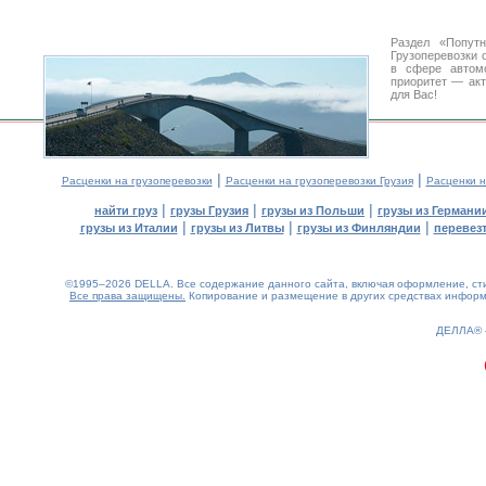
Раздел «Попут
Грузоперевозки 
в сфере авто
приоритет — акт
для Вас!
|
|
Расценки на грузоперевозки
Расценки на грузоперевозки Грузия
Расценки н
|
|
|
найти груз
грузы Грузия
грузы из Польши
грузы из Германи
|
|
|
грузы из Италии
грузы из Литвы
грузы из Финляндии
перевезт
©1995–2026 DELLA. Все содержание данного сайта, включая оформление, стил
Все права защищены.
Копирование и размещение в других средствах информа
0.2(aws2)
070826-23:51:26
ДЕЛЛА®