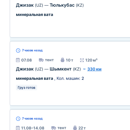
Джизак
Тюлькубас
(UZ)
—
(KZ)
минеральная вата
7 часов
назад
тент
07.08
10 т
120 м³
Джизак
Шымкент
(UZ)
—
(KZ)
~
330 км
минеральная вата
, Кол. машин:
2
Груз готов
7 часов
назад
тент
11.08–14.08
22 т