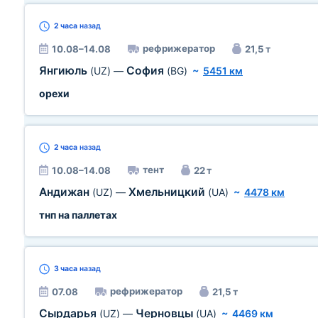
2 часа
назад
рефрижератор
10.08–14.08
21,5 т
Янгиюль
София
(UZ)
—
(BG)
~
5451 км
орехи
2 часа
назад
тент
10.08–14.08
22 т
Андижан
Хмельницкий
(UZ)
—
(UA)
~
4478 км
тнп на паллетах
3 часа
назад
рефрижератор
07.08
21,5 т
Сырдарья
Черновцы
(UZ)
—
(UA)
~
4469 км