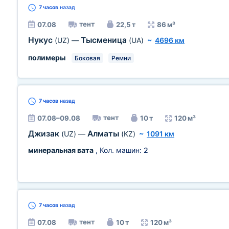
7 часов
назад
тент
07.08
22,5 т
86 м³
Нукус
Тысменица
(UZ)
—
(UA)
~
4696 км
полимеры
Боковая
Ремни
7 часов
назад
тент
07.08–09.08
10 т
120 м³
Джизак
Алматы
(UZ)
—
(KZ)
~
1091 км
минеральная вата
, Кол. машин:
2
7 часов
назад
тент
07.08
10 т
120 м³