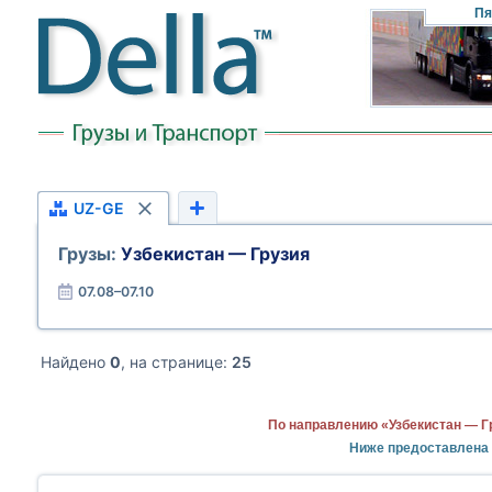
Пя
UZ-GE
Грузы:
Узбекистан — Грузия
07.08–07.10
Найдено
0
, на странице:
25
По направлению «Узбекистан — Г
Ниже предоставлена 