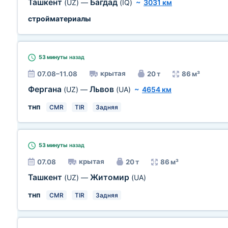
Ташкент
Багдад
(UZ)
—
(IQ)
~
3031 км
стройматериалы
53 минуты
назад
крытая
07.08–11.08
20 т
86 м³
Фергана
Львов
(UZ)
—
(UA)
~
4654 км
тнп
CMR
TIR
Задняя
53 минуты
назад
крытая
07.08
20 т
86 м³
Ташкент
Житомир
(UZ)
—
(UA)
тнп
CMR
TIR
Задняя