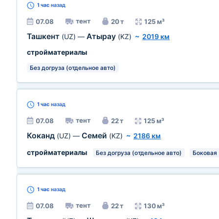
1 час
назад
тент
07.08
20 т
125 м³
Ташкент
Атырау
(UZ)
—
(KZ)
~
2019 км
стройматериалы
Без догруза (отдельное авто)
1 час
назад
тент
07.08
22 т
125 м³
Коканд
Семей
(UZ)
—
(KZ)
~
2186 км
стройматериалы
Без догруза (отдельное авто)
Боковая
1 час
назад
тент
07.08
22 т
130 м³