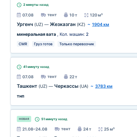
2 минуты
назад
тент
07.08
10 т
120 м³
Ургенч
Жезказган
(UZ)
—
(KZ)
~
1904 км
минеральная вата
, Кол. машин:
2
CMR
Груз готов
Только перевозчик
41 минуту
назад
тент
07.08
22 т
Ташкент
Черкассы
(UZ)
—
(UA)
~
3783 км
тнп
51 минуту
назад
НОВАЯ
тент
21.08–24.08
24 т
25 м³