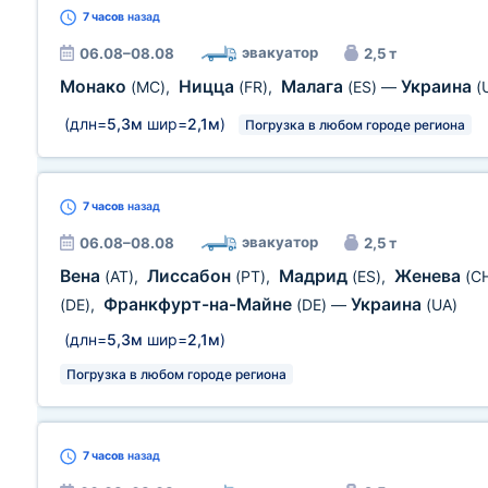
7 часов
назад
эвакуатор
06.08–08.08
2,5 т
Монако
Ницца
Малага
Украина
(MC)
,
(FR)
,
(ES)
—
(
(длн=
5,3м
шир=
2,1м
)
Погрузка в любом городе региона
7 часов
назад
эвакуатор
06.08–08.08
2,5 т
Вена
Лиссабон
Мадрид
Женева
(AT)
,
(PT)
,
(ES)
,
(C
Франкфурт-на-Майне
Украина
(DE)
,
(DE)
—
(UA)
(длн=
5,3м
шир=
2,1м
)
Погрузка в любом городе региона
7 часов
назад