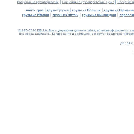
|
|
Расценки на грузоперевозки
Расценки на грузоперевозки Грузия
Расценки н
|
|
|
найти груз
грузы Грузия
грузы из Польши
грузы из Германи
|
|
|
грузы из Италии
грузы из Литвы
грузы из Финляндии
перевезт
©1995–2026 DELLA. Все содержание данного сайта, включая оформление, стил
Все права защищены.
Копирование и размещение в других средствах информа
0.19(aws3)
060826-04:41:13
ДЕЛЛА®