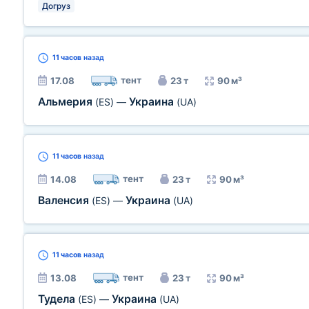
Догруз
11 часов
назад
тент
17.08
23 т
90 м³
Альмерия
Украина
(ES)
—
(UA)
11 часов
назад
тент
14.08
23 т
90 м³
Валенсия
Украина
(ES)
—
(UA)
11 часов
назад
тент
13.08
23 т
90 м³
Тудела
Украина
(ES)
—
(UA)