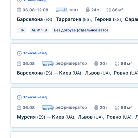
тент
06.08–12.08
24 т
86 м³
Барселона
Таррагона
Герона
Сара
(ES)
,
(ES)
,
(ES)
,
TIR
ADR: 1-9
Без догруза (отдельное авто)
17 часов
назад
рефрижератор
06.08
20 т
86 м³
Барселона
Киев
Львов
Ровно
(ES)
—
(UA)
,
(UA)
,
(UA
17 часов
назад
рефрижератор
06.08
20 т
86 м³
Мурсия
Киев
Львов
Ровно
(ES)
—
(UA)
,
(UA)
,
(UA)
,