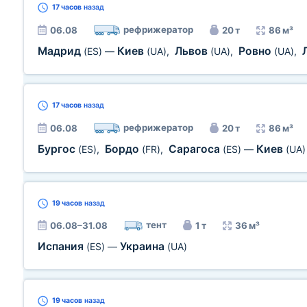
17 часов
назад
рефрижератор
06.08
20 т
86 м³
Мадрид
Киев
Львов
Ровно
(ES)
—
(UA)
,
(UA)
,
(UA)
,
17 часов
назад
рефрижератор
06.08
20 т
86 м³
Бургос
Бордо
Сарагоса
Киев
(ES)
,
(FR)
,
(ES)
—
(UA)
19 часов
назад
тент
06.08–31.08
1 т
36 м³
Испания
Украина
(ES)
—
(UA)
19 часов
назад