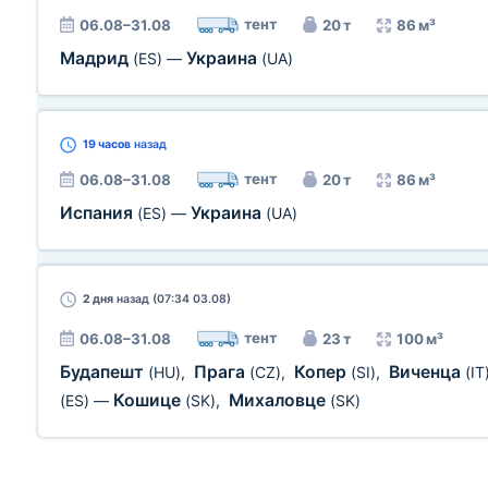
тент
06.08–31.08
20 т
86 м³
Мадрид
Украина
(ES)
—
(UA)
19 часов
назад
тент
06.08–31.08
20 т
86 м³
Испания
Украина
(ES)
—
(UA)
2 дня
назад (07:34 03.08)
тент
06.08–31.08
23 т
100 м³
Будапешт
Прага
Копер
Виченца
(HU)
,
(CZ)
,
(SI)
,
(IT
Кошице
Михаловце
(ES)
—
(SK)
,
(SK)