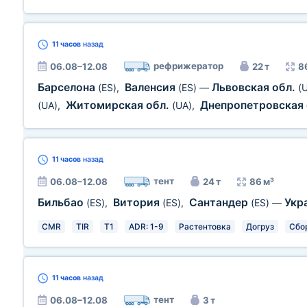
11 часов
назад
рефрижератор
06.08–12.08
22 т
8
Барселона
Валенсия
Львовская обл.
(ES)
,
(ES)
—
(
Житомирская обл.
Днепропетровская
(UA)
,
(UA)
,
11 часов
назад
тент
06.08–12.08
24 т
86 м³
Бильбао
Витория
Сантандер
Укр
(ES)
,
(ES)
,
(ES)
—
CMR
TIR
T1
ADR: 1-9
Растентовка
Догруз
Сбо
11 часов
назад
тент
06.08–12.08
3 т