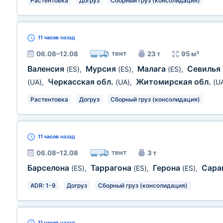
Растентовка
Догруз
Сборный груз (консолидация)
11 часов
назад
тент
06.08–12.08
23 т
95 м³
Валенсия
Мурсия
Малага
Севилья
(ES)
,
(ES)
,
(ES)
,
Черкасская обл.
Житомирская обл.
(UA)
,
(UA)
,
(U
Растентовка
Догруз
Сборный груз (консолидация)
11 часов
назад
тент
06.08–12.08
3 т
Барселона
Таррагона
Герона
Сара
(ES)
,
(ES)
,
(ES)
,
ADR: 1-9
Догруз
Сборный груз (консолидация)
11 часов
назад