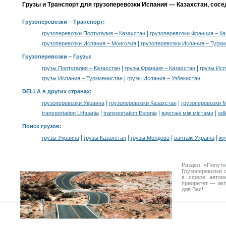
Грузы и Транспорт для грузоперевозки Испания — Казахстан, сосе
Грузоперевозки
– Транспорт:
|
грузоперевозки Португалия – Казахстан
грузоперевозки Франция – Ка
|
грузоперевозки Испания – Монголия
грузоперевозки Испания – Турк
Грузоперевозки –
Грузы
:
|
|
грузы Португалия – Казахстан
грузы Франция – Казахстан
грузы Исп
|
грузы Испания – Туркменистан
грузы Испания – Узбекистан
DELLA в других странах
:
|
|
грузоперевозки Украина
грузоперевозки Казахстан
грузоперевозки 
|
|
|
transportation Lithuania
transportation Estonia
відстані між містами
odl
Поиск грузов
:
|
|
|
|
грузы Украина
грузы Казахстан
грузы Молдова
вантажі Україна
жү
Раздел «Попут
Грузоперевозки 
в сфере авто
приоритет — акт
для Вас!