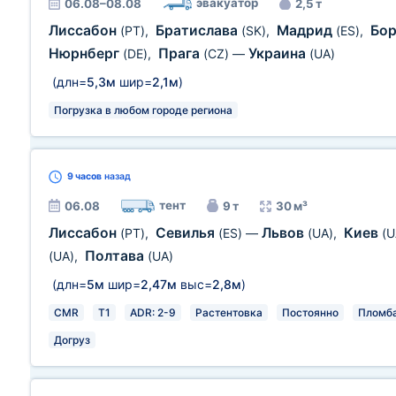
эвакуатор
06.08–08.08
2,5 т
Лиссабон
Братислава
Мадрид
Бо
(PT)
,
(SK)
,
(ES)
,
Нюрнберг
Прага
Украина
(DE)
,
(CZ)
—
(UA)
(длн=
5,3м
шир=
2,1м
)
Погрузка в любом городе региона
9 часов
назад
тент
06.08
9 т
30 м³
Лиссабон
Севилья
Львов
Киев
(PT)
,
(ES)
—
(UA)
,
(U
Полтава
(UA)
,
(UA)
(длн=
5м
шир=
2,47м
выс=
2,8м
)
CMR
T1
ADR: 2-9
Растентовка
Постоянно
Пломб
Догруз