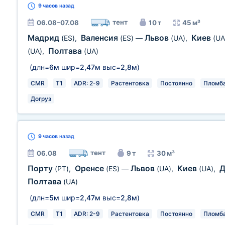
9 часов
назад
тент
06.08–07.08
10 т
45 м³
Мадрид
Валенсия
Львов
Киев
(ES)
,
(ES)
—
(UA)
,
(UA
Полтава
(UA)
,
(UA)
(длн=
6м
шир=
2,47м
выс=
2,8м
)
CMR
T1
ADR: 2-9
Растентовка
Постоянно
Пломб
Догруз
9 часов
назад
тент
06.08
9 т
30 м³
Порту
Оренсе
Львов
Киев
Д
(PT)
,
(ES)
—
(UA)
,
(UA)
,
Полтава
(UA)
(длн=
5м
шир=
2,47м
выс=
2,8м
)
CMR
T1
ADR: 2-9
Растентовка
Постоянно
Пломб