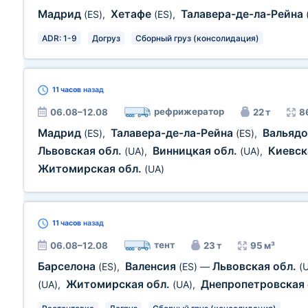
Мадрид
Хетафе
Талавера-де-ла-Рейна
(ES)
,
(ES)
,
ADR: 1-9
Догруз
Сборный груз (консолидация)
11 часов
назад
рефрижератор
06.08–12.08
22 т
8
Мадрид
Талавера-де-ла-Рейна
Вальяд
(ES)
,
(ES)
,
Львовская обл.
Винницкая обл.
Киевск
(UA)
,
(UA)
,
Житомирская обл.
(UA)
11 часов
назад
тент
06.08–12.08
23 т
95 м³
Барселона
Валенсия
Львовская обл.
(ES)
,
(ES)
—
(
Житомирская обл.
Днепропетровская
(UA)
,
(UA)
,