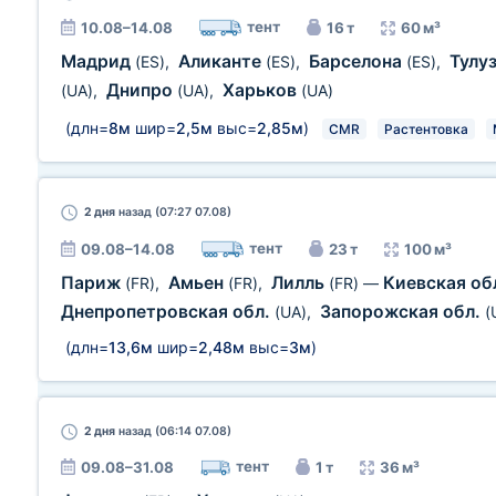
тент
10.08–14.08
16 т
60 м³
Мадрид
Аликанте
Барселона
Тулу
(ES)
,
(ES)
,
(ES)
,
Днипро
Харьков
(UA)
,
(UA)
,
(UA)
(длн=
8м
шир=
2,5м
выс=
2,85м
)
CMR
Растентовка
2 дня
назад (07:27 07.08)
тент
09.08–14.08
23 т
100 м³
Париж
Амьен
Лилль
Киевская об
(FR)
,
(FR)
,
(FR)
—
Днепропетровская обл.
Запорожская обл.
(UA)
,
(
(длн=
13,6м
шир=
2,48м
выс=
3м
)
2 дня
назад (06:14 07.08)
тент
09.08–31.08
1 т
36 м³