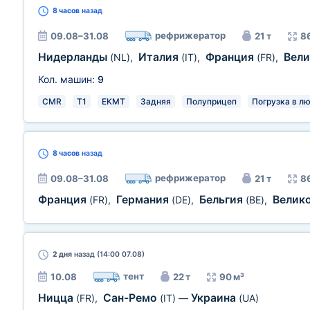
8 часов
назад
рефрижератор
09.08–31.08
21 т
8
Нидерланды
Италия
Франция
Вел
(NL)
,
(IT)
,
(FR)
,
Кол. машин:
9
CMR
T1
EKMT
Задняя
Полуприцеп
Погрузка в л
8 часов
назад
рефрижератор
09.08–31.08
21 т
8
Франция
Германия
Бельгия
Велик
(FR)
,
(DE)
,
(BE)
,
2 дня
назад (14:00 07.08)
тент
10.08
22 т
90 м³
Ницца
Сан-Ремо
Украина
(FR)
,
(IT)
—
(UA)