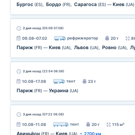
Бургос
Бордо
Сарагоса
Киев
(ES)
,
(FR)
,
(ES)
—
(UA)
2 дня
назад (05:09 07.08)
рефрижератор
09.08–07.02
20 т
8
Париж
Киев
Львов
Ровно
Л
(FR)
—
(UA)
,
(UA)
,
(UA)
,
2 дня
назад (22:54 06.08)
тент
10.08–17.08
23 т
Париж
Украина
(FR)
—
(UA)
3 дня
назад (07:22 06.08)
тент
10.08–11.08
20 т
115 м³
Авиньйон
Киев
(FR)
—
(UA)
~
2700 км