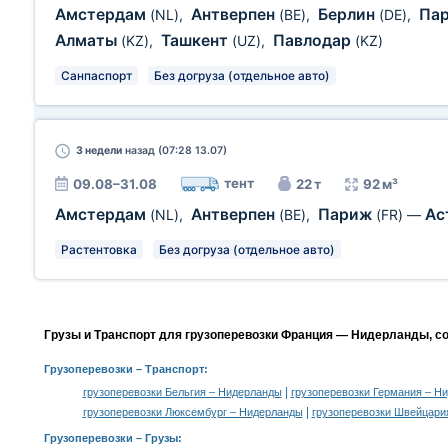
Амстердам
Антверпен
Берлин
Па
(NL)
,
(BE)
,
(DE)
,
Алматы
Ташкент
Павлодар
(KZ)
,
(UZ)
,
(KZ)
Санпаспорт
Без догруза (отдельное авто)
3 недели
назад (07:28 13.07)
тент
09.08–31.08
22 т
92 м³
Амстердам
Антверпен
Париж
Ас
(NL)
,
(BE)
,
(FR)
—
Растентовка
Без догруза (отдельное авто)
Грузы и Транспорт для грузоперевозки Франция — Нидерланды, с
Грузоперевозки
– Транспорт:
|
грузоперевозки Бельгия – Нидерланды
грузоперевозки Германия – Н
|
грузоперевозки Люксембург – Нидерланды
грузоперевозки Швейцари
Грузоперевозки –
Грузы
: