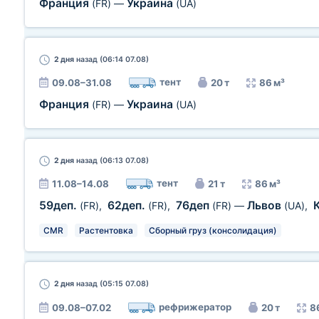
Франция
Украина
(FR)
—
(UA)
2 дня
назад (06:14 07.08)
тент
09.08–31.08
20 т
86 м³
Франция
Украина
(FR)
—
(UA)
2 дня
назад (06:13 07.08)
тент
11.08–14.08
21 т
86 м³
59деп.
62деп.
76деп
Львов
(FR)
,
(FR)
,
(FR)
—
(UA)
,
CMR
Растентовка
Сборный груз (консолидация)
2 дня
назад (05:15 07.08)
рефрижератор
09.08–07.02
20 т
8