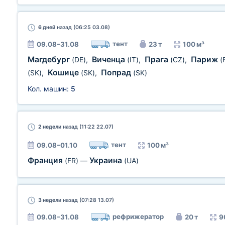
6 дней
назад (06:25 03.08)
тент
09.08–31.08
23 т
100 м³
Магдебург
Виченца
Прага
Париж
(DE)
,
(IT)
,
(CZ)
,
(
Кошице
Попрад
(SK)
,
(SK)
,
(SK)
Кол. машин:
5
2 недели
назад (11:22 22.07)
тент
09.08–01.10
100 м³
Франция
Украина
(FR)
—
(UA)
3 недели
назад (07:28 13.07)
рефрижератор
09.08–31.08
20 т
9