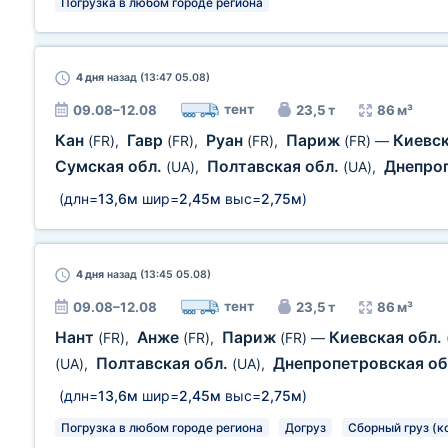
Погрузка в любом городе региона
4 дня
назад (13:47 05.08)
тент
09.08–12.08
23,5 т
86 м³
Кан
Гавр
Руан
Париж
Киевск
(FR)
,
(FR)
,
(FR)
,
(FR)
—
Сумская обл.
Полтавская обл.
Днепро
(UA)
,
(UA)
,
(длн=
13,6м
шир=
2,45м
выс=
2,75м
)
4 дня
назад (13:45 05.08)
тент
09.08–12.08
23,5 т
86 м³
Нант
Анже
Париж
Киевская обл.
(FR)
,
(FR)
,
(FR)
—
Полтавская обл.
Днепропетровская об
(UA)
,
(UA)
,
(длн=
13,6м
шир=
2,45м
выс=
2,75м
)
Погрузка в любом городе региона
Догруз
Сборный груз (к