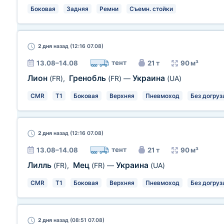
Боковая
Задняя
Ремни
Съемн. стойки
2 дня
назад (12:16 07.08)
тент
13.08–14.08
21 т
90 м³
Лион
Гренобль
Украина
(FR)
,
(FR)
—
(UA)
CMR
T1
Боковая
Верхняя
Пневмоход
Без догруз
2 дня
назад (12:16 07.08)
тент
13.08–14.08
21 т
90 м³
Лилль
Мец
Украина
(FR)
,
(FR)
—
(UA)
CMR
T1
Боковая
Верхняя
Пневмоход
Без догруз
2 дня
назад (08:51 07.08)