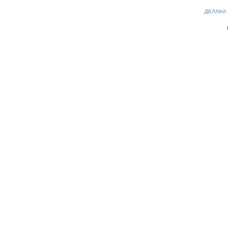
0.18(aws4)
090826-17:51:38
ДЕЛЛА®