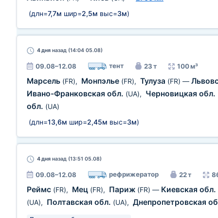
(длн=
7,7м
шир=
2,5м
выс=
3м
)
4 дня
назад (14:04 05.08)
тент
09.08–12.08
23 т
100 м³
Марсель
Монпэлье
Тулуза
Львовс
(FR)
,
(FR)
,
(FR)
—
Ивано-Франковская обл.
Черновицкая обл.
(UA)
,
обл.
(UA)
(длн=
13,6м
шир=
2,45м
выс=
3м
)
4 дня
назад (13:51 05.08)
рефрижератор
09.08–12.08
22 т
8
Реймс
Мец
Париж
Киевская обл.
(FR)
,
(FR)
,
(FR)
—
Полтавская обл.
Днепропетровская об
(UA)
,
(UA)
,