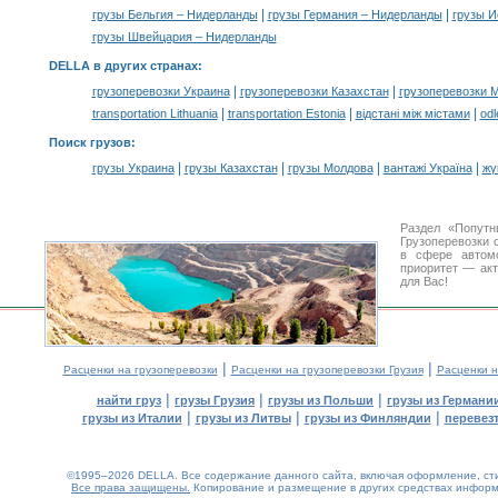
|
|
грузы Бельгия – Нидерланды
грузы Германия – Нидерланды
грузы И
грузы Швейцария – Нидерланды
DELLA в других странах
:
|
|
грузоперевозки Украина
грузоперевозки Казахстан
грузоперевозки 
|
|
|
transportation Lithuania
transportation Estonia
відстані між містами
odl
Поиск грузов
:
|
|
|
|
грузы Украина
грузы Казахстан
грузы Молдова
вантажі Україна
жү
Раздел «Попутн
Грузоперевозки 
в сфере авто
приоритет — акт
для Вас!
|
|
Расценки на грузоперевозки
Расценки на грузоперевозки Грузия
Расценки н
|
|
|
найти груз
грузы Грузия
грузы из Польши
грузы из Германи
|
|
|
грузы из Италии
грузы из Литвы
грузы из Финляндии
перевезт
©1995–2026 DELLA. Все содержание данного сайта, включая оформление, стил
Все права защищены.
Копирование и размещение в других средствах информа