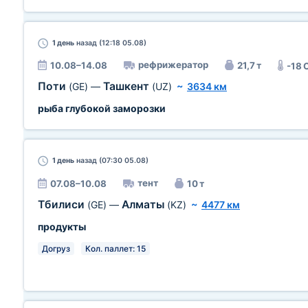
1 день
назад (12:18 05.08)
рефрижератор
10.08–14.08
21,7 т
-18 
Поти
Ташкент
(GE)
—
(UZ)
~
3634 км
рыба глубокой заморозки
1 день
назад (07:30 05.08)
тент
07.08–10.08
10 т
Тбилиси
Алматы
(GE)
—
(KZ)
~
4477 км
продукты
Догруз
Кол. паллет: 15