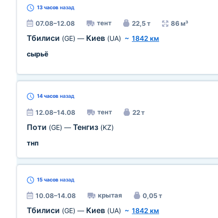
13 часов
назад
тент
07.08–12.08
22,5 т
86 м³
Тбилиси
Киев
(GE)
—
(UA)
~
1842 км
сырьё
14 часов
назад
тент
12.08–14.08
22 т
Поти
Тенгиз
(GE)
—
(KZ)
тнп
15 часов
назад
крытая
10.08–14.08
0,05 т
Тбилиси
Киев
(GE)
—
(UA)
~
1842 км