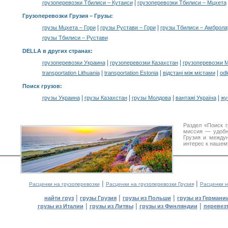
|
грузоперевозки Тбилиси – Кутаиси
грузоперевозки Тбилиси – Мцхета
Грузоперевозки Грузия –
Грузы
:
|
|
грузы Мцхета – Гори
грузы Рустави – Гори
грузы Тбилиси – Амброла
грузы Тбилиси – Рустави
DELLA в других странах
:
|
|
грузоперевозки Украина
грузоперевозки Казахстан
грузоперевозки 
|
|
|
transportation Lithuania
transportation Estonia
відстані між містами
odl
Поиск грузов
:
|
|
|
|
грузы Украина
грузы Казахстан
грузы Молдова
вантажі Україна
жү
Раздел «Поиск г
миссия — удобн
Грузия и между
интерес к нашем
|
|
Расценки на грузоперевозки
Расценки на грузоперевозки Грузия
Расценки н
|
|
|
найти груз
грузы Грузия
грузы из Польши
грузы из Германи
|
|
|
грузы из Италии
грузы из Литвы
грузы из Финляндии
перевезт