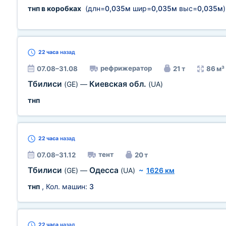
тнп в коробках
(длн=
0,035м
шир=
0,035м
выс=
0,035м
)
22 часа
назад
рефрижератор
07.08–31.08
21 т
86 м³
Тбилиси
Киевская обл.
(GE)
—
(UA)
тнп
22 часа
назад
тент
07.08–31.12
20 т
Тбилиси
Одесса
(GE)
—
(UA)
~
1626 км
тнп
, Кол. машин:
3
22 часа
назад