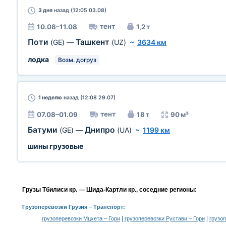
3 дня
назад (12:05 03.08)
тент
10.08–11.08
1,2 т
Поти
Ташкент
(GE)
—
(UZ)
~
3634 км
лодка
Возм. догруз
1 неделю
назад (12:08 29.07)
тент
07.08–01.09
18 т
90 м³
Батуми
Днипро
(GE)
—
(UA)
~
1199 км
шины грузовые
Грузы Тбилиси кр. — Шида-Картли кр., соседние регионы:
Грузоперевозки Грузия
– Транспорт:
|
|
грузоперевозки Мцхета – Гори
грузоперевозки Рустави – Гори
грузо