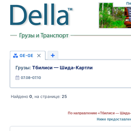
Пя
GE-GE
Грузы:
Тбилиси — Шида-Картли
07.08–07.10
Найдено
0
, на странице:
25
По направлению «Тбилиси — Шида-
Ниже предоставлен