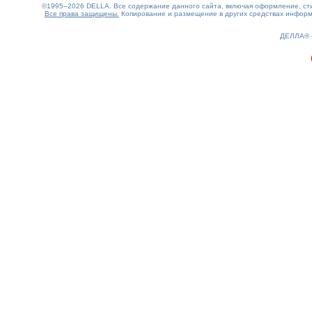
©1995–2026 DELLA. Все содержание данного сайта, включая оформление, стил
Все права защищены.
Копирование и размещение в других средствах информа
0.3(aws2)
070826-06:33:30
ДЕЛЛА®