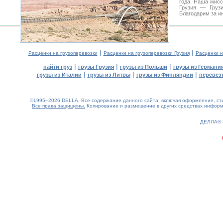
года. Наша мис
Грузия — Грузи
Благодарим за и
|
|
Расценки на грузоперевозки
Расценки на грузоперевозки Грузия
Расценки н
|
|
|
найти груз
грузы Грузия
грузы из Польши
грузы из Германи
|
|
|
грузы из Италии
грузы из Литвы
грузы из Финляндии
перевезт
©1995–2026 DELLA. Все содержание данного сайта, включая оформление, стил
Все права защищены.
Копирование и размещение в других средствах информа
0.21(aws4)
080826-01:23:43
ДЕЛЛА®