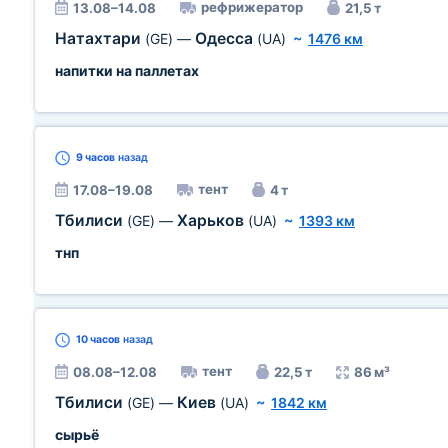
рефрижератор
13.08–14.08
21,5 т
Натахтари
Одесса
(GE)
—
(UA)
~
1476 км
напитки на паллетах
9 часов
назад
тент
17.08–19.08
4 т
Тбилиси
Харьков
(GE)
—
(UA)
~
1393 км
тнп
10 часов
назад
тент
08.08–12.08
22,5 т
86 м³
Тбилиси
Киев
(GE)
—
(UA)
~
1842 км
сырьё