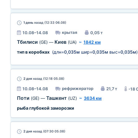
1 день
назад (12:33 06.08)
крытая
10.08–14.08
0,05 т
Тбилиси
Киев
(GE)
—
(UA)
~
1842 км
тнп в коробках
(длн=
0,035м
шир=
0,035м
выс=
0,035м
)
2 дня
назад (12:18 05.08)
рефрижератор
10.08–14.08
21,7 т
-18 
Поти
Ташкент
(GE)
—
(UZ)
~
3634 км
рыба глубокой заморозки
2 дня
назад (07:30 05.08)