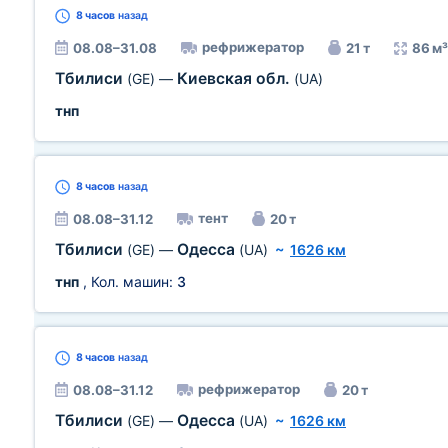
8 часов
назад
рефрижератор
08.08–31.08
21 т
86 м³
Тбилиси
Киевская обл.
(GE)
—
(UA)
тнп
8 часов
назад
тент
08.08–31.12
20 т
Тбилиси
Одесса
(GE)
—
(UA)
~
1626 км
тнп
, Кол. машин:
3
8 часов
назад
рефрижератор
08.08–31.12
20 т
Тбилиси
Одесса
(GE)
—
(UA)
~
1626 км