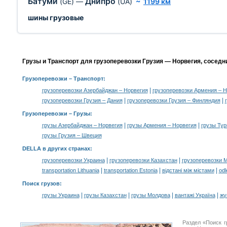
Батуми
Днипро
(GE)
—
(UA)
~
1199 км
шины грузовые
Грузы и Транспорт для грузоперевозки Грузия — Норвегия, соседн
Грузоперевозки
– Транспорт:
|
грузоперевозки Азербайджан – Норвегия
грузоперевозки Армения – Н
|
|
грузоперевозки Грузия – Дания
грузоперевозки Грузия – Финляндия
Грузоперевозки –
Грузы
:
|
|
грузы Азербайджан – Норвегия
грузы Армения – Норвегия
грузы Тур
грузы Грузия – Швеция
DELLA в других странах
:
|
|
грузоперевозки Украина
грузоперевозки Казахстан
грузоперевозки 
|
|
|
transportation Lithuania
transportation Estonia
відстані між містами
odl
Поиск грузов
:
|
|
|
|
грузы Украина
грузы Казахстан
грузы Молдова
вантажі Україна
жү
Раздел «Поиск г