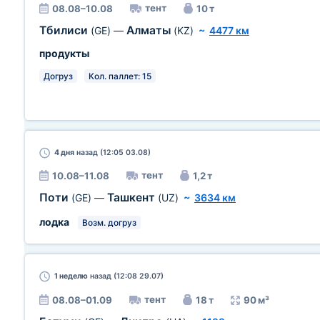
тент
08.08–10.08
10 т
Тбилиси
Алматы
(GE)
—
(KZ)
~
4477 км
продукты
Догруз
Кол. паллет: 15
4 дня
назад (12:05 03.08)
тент
10.08–11.08
1,2 т
Поти
Ташкент
(GE)
—
(UZ)
~
3634 км
лодка
Возм. догруз
1 неделю
назад (12:08 29.07)
тент
08.08–01.09
18 т
90 м³