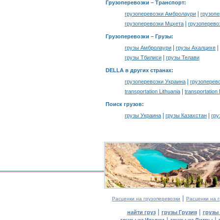
Грузоперевозки
– Транспорт:
|
грузоперевозки Амбролаури
грузопе
|
грузоперевозки Мцхета
грузоперево
Грузоперевозки –
Грузы
:
|
|
грузы Амбролаури
грузы Ахалцихе
|
грузы Тбилиси
грузы Телави
DELLA в других странах
:
|
грузоперевозки Украина
грузоперев
|
transportation Lithuania
transportation
Поиск грузов
:
|
|
грузы Украина
грузы Казахстан
гру
|
Расценки на грузоперевозки
Расценки на г
|
|
найти груз
грузы Грузия
грузы
|
|