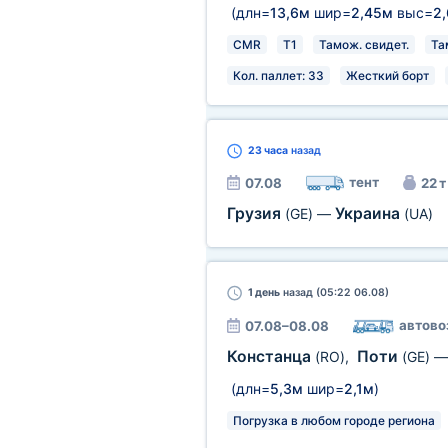
(длн=
13,6м
шир=
2,45м
выс=
2
CMR
T1
Тамож. свидет.
Та
Кол. паллет: 33
Жесткий борт
23 часа
назад
тент
07.08
22 т
Грузия
Украина
(GE)
—
(UA)
1 день
назад (05:22 06.08)
автово
07.08–08.08
Констанца
Поти
(RO)
,
(GE)
(длн=
5,3м
шир=
2,1м
)
Погрузка в любом городе региона