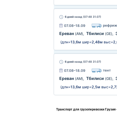
6 дней
назад (07:48 31.07)
рефриж
07.08–18.09
Ереван
Тбилиси
(AM)
,
(GE)
,
(длн=
13,6м
шир=
2,48м
выс=
2
6 дней
назад (07:48 31.07)
тент
07.08–18.09
Ереван
Тбилиси
(AM)
,
(GE)
,
(длн=
13,6м
шир=
2,5м
выс=
2,
Транспорт для грузоперевозки Грузия 