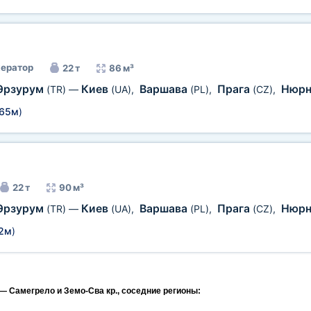
ератор
22 т
86 м³
Эрзурум
Киев
Варшава
Прага
Нюрн
(TR)
—
(UA)
,
(PL)
,
(CZ)
,
,65м
)
22 т
90 м³
Эрзурум
Киев
Варшава
Прага
Нюрн
(TR)
—
(UA)
,
(PL)
,
(CZ)
,
72м
)
— Самегрело и Земо-Сва кр., соседние регионы: