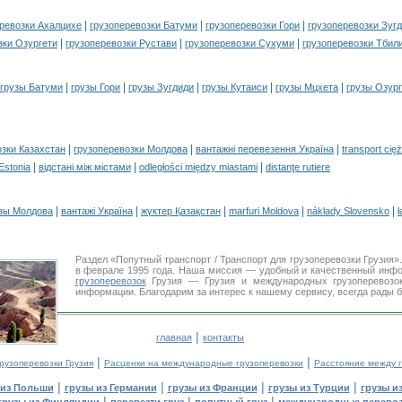
|
|
|
ревозки Ахалцихе
грузоперевозки Батуми
грузоперевозки Гори
грузоперевозки Зуг
|
|
|
зки Озургети
грузоперевозки Рустави
грузоперевозки Сухуми
грузоперевозки Тбил
|
|
|
|
|
грузы Батуми
грузы Гори
грузы Зугдиди
грузы Кутаиси
грузы Мцхета
грузы Озур
|
|
|
озки Казахстан
грузоперевозки Молдова
вантажні перевезення Україна
transport cię
|
|
|
 Estonia
відстані між містами
odległości między miastami
distanţe rutiere
|
|
|
|
|
зы Молдова
вантажі Україна
жүктер Қазақстан
marfuri Moldova
náklady Slovensko
ł
Раздел «Попутный транспорт / Транспорт для грузоперевозки Грузия
в феврале 1995 года. Наша миссия — удобный и качественный инф
грузоперевозок
Грузия — Грузия и международных грузоперевозо
информации. Благодарим за интерес к нашему сервису, всегда рады 
|
главная
контакты
|
|
рузоперевозки Грузия
Расценки на международные грузоперевозки
Расстояние между 
|
|
|
|
 из Польши
грузы из Германии
грузы из Франции
грузы из Турции
грузы и
|
|
|