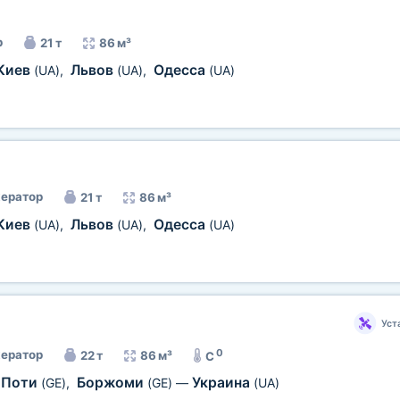
р
21 т
86 м³
Киев
Львов
Одесса
(UA)
,
(UA)
,
(UA)
ератор
21 т
86 м³
Киев
Львов
Одесса
(UA)
,
(UA)
,
(UA)
Уст
0
ератор
22 т
86 м³
C
Поти
Боржоми
Украина
(GE)
,
(GE)
—
(UA)