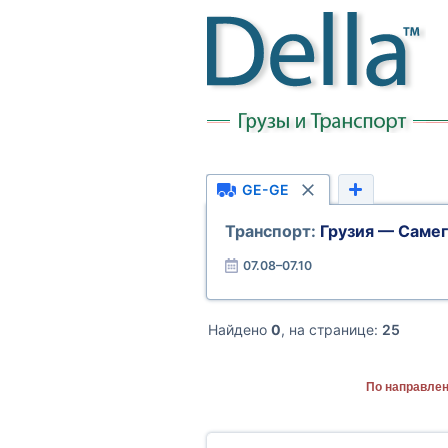
GE-GE
Транспорт:
Грузия — Саме
07.08–07.10
Найдено
0
, на странице:
25
По направлен