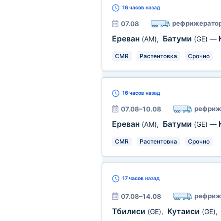
16 часов
назад
рефрижерато
07.08
Ереван
Батуми
(AM)
,
(GE)
—
CMR
Растентовка
Срочно
16 часов
назад
рефриж
07.08–10.08
Ереван
Батуми
(AM)
,
(GE)
—
CMR
Растентовка
Срочно
17 часов
назад
рефриж
07.08–14.08
Тбилиси
Кутаиси
(GE)
,
(GE)
,