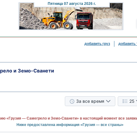
Пятница
07 августа 2026 г.
добавить груз
добавить 
грело и Земо-Сванети
За все время
25
ию «Грузия — Самегрело и Земо-Сванети» в настоящий момент все заявк
Ниже предоставлена информация «Грузия — все страны»