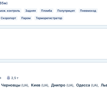
,65м
)
мож. контроль
Задняя
Пломба
Полуприцеп
Пневмоход
Скоропорт
Паром
Терморегистратор
з
2,5 т
Черновцы
Киев
Днипро
Одесса
Ль
—
(UA)
,
(UA)
,
(UA)
,
(UA)
,