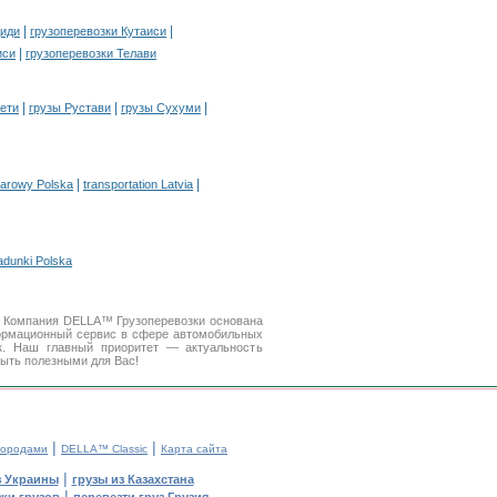
|
|
диди
грузоперевозки Кутаиси
|
иси
грузоперевозки Телави
|
|
|
гети
грузы Рустави
грузы Сухуми
|
|
żarowy Polska
transportation Latvia
adunki Polska
». Компания DELLA™ Грузоперевозки основана
ормационный сервис в сфере автомобильных
к. Наш главный приоритет — актуальность
быть полезными для Вас!
|
|
городами
DELLA™ Classic
Карта сайта
|
з Украины
грузы из Казахстана
|