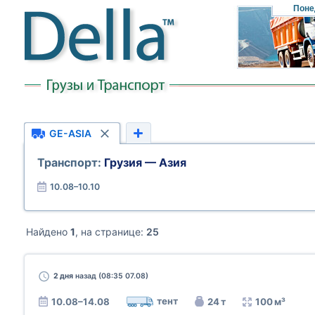
Поне
GE-ASIA
Транспорт:
Грузия — Азия
10.08–10.10
Найдено
1
, на странице:
25
2 дня
назад (08:35 07.08)
тент
10.08–14.08
24 т
100 м³