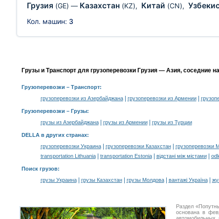
Грузия
Казахстан
Китай
Узбеки
(GE)
—
(KZ)
,
(CN)
,
Кол. машин:
3
Грузы и Транспорт для грузоперевозки Грузия — Азия, соседние н
Грузоперевозки
– Транспорт:
|
|
грузоперевозки из Азербайджана
грузоперевозки из Армении
грузоп
Грузоперевозки –
Грузы
:
|
|
грузы из Азербайджана
грузы из Армении
грузы из Турции
DELLA в других странах
:
|
|
грузоперевозки Украина
грузоперевозки Казахстан
грузоперевозки 
|
|
|
transportation Lithuania
transportation Estonia
відстані між містами
odl
Поиск грузов
:
|
|
|
|
грузы Украина
грузы Казахстан
грузы Молдова
вантажі Україна
жү
Раздел «Попутны
основана в фев
автомобильных