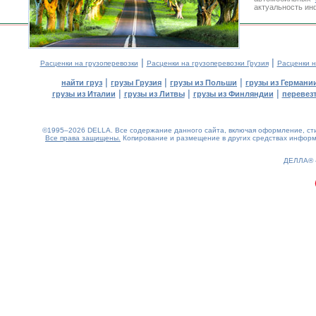
актуальность ин
|
|
Расценки на грузоперевозки
Расценки на грузоперевозки Грузия
Расценки н
|
|
|
найти груз
грузы Грузия
грузы из Польши
грузы из Германи
|
|
|
грузы из Италии
грузы из Литвы
грузы из Финляндии
перевезт
©1995–2026 DELLA. Все содержание данного сайта, включая оформление, стил
Все права защищены.
Копирование и размещение в других средствах информа
0.12(aws3)
100826-06:06:53
ДЕЛЛА®