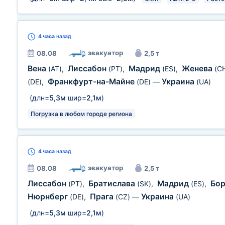
4 часа
назад
эвакуатор
08.08
2,5 т
Вена
Лиссабон
Мадрид
Женева
(AT)
,
(PT)
,
(ES)
,
(C
Франкфурт-на-Майне
Украина
(DE)
,
(DE)
—
(UA)
(длн=
5,3м
шир=
2,1м
)
Погрузка в любом городе региона
4 часа
назад
эвакуатор
08.08
2,5 т
Лиссабон
Братислава
Мадрид
Бо
(PT)
,
(SK)
,
(ES)
,
Нюрнберг
Прага
Украина
(DE)
,
(CZ)
—
(UA)
(длн=
5,3м
шир=
2,1м
)