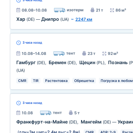
3 часа
назад
изотерм
08.08–10.08
21 т
86 м³
Хар
Днипро
(DE)
—
(UA)
~
2247 км
3 часа
назад
тент
10.08–14.08
23 т
92 м³
Гамбург
Бремен
Щецин
Познань
(DE)
,
(DE)
,
(PL)
,
(P
(UA)
CMR
TIR
Растентовка
Обрешетка
Погрузка в любом
3 часа
назад
тент
10.08
5 т
Франкфурт-на-Майне
Мангейм
Украи
(DE)
,
(DE)
—
(длн=
3м
шир=
2,4м
выс=
2,8м
)
CMR
ADR: 2-9
Расте