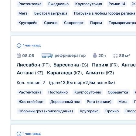
Растентовка
Ежедневно
Круглосуточно
Ремни 14
Ж
Мега
Быстрая выгрузка
Погрузка в любом городе региона
Кругорейс
Срочно
Скоропорт
Паром
Терморегистра
1 час
назад
рефрижератор
08.08
20 т
86 м³
Лиссабон
Барселона
Париж
Антв
(PT)
,
(ES)
,
(FR)
,
Астана
Караганда
Алматы
(KZ)
,
(KZ)
,
(KZ)
Кол. машин:
7
(длн=
13,6м
шир=
2,5м
выс=
3м
)
Растентовка
Постоянно
Круглосуточно
Обрешетка
Жесткий борт
Деревянный пол
Рога (коники)
Мега
Сборный груз (консолидация)
Кругорейс
Срочно
Скор
1 час
назад