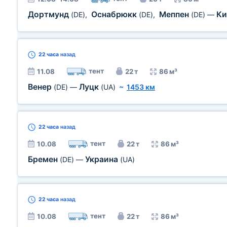
Дортмунд
Оснабрюкк
Меппен
К
(DE)
,
(DE)
,
(DE)
—
22 часа
назад
тент
11.08
22 т
86 м³
Венер
Луцк
(DE)
—
(UA)
~
1453 км
22 часа
назад
тент
10.08
22 т
86 м³
Бремен
Украина
(DE)
—
(UA)
22 часа
назад
тент
10.08
22 т
86 м³