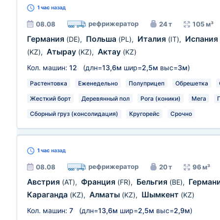
1 час
назад
рефрижератор
08.08
24 т
105 м³
Германия
Польша
Италия
Испания
(DE)
,
(PL)
,
(IT)
,
Атырау
Актау
(KZ)
,
(KZ)
,
(KZ)
Кол. машин:
12
(длн=
13,6м
шир=
2,5м
выс=
3м
)
Растентовка
Еженедельно
Полуприцеп
Обрешетка
Жесткий борт
Деревянный пол
Рога (коники)
Мега
Сборный груз (консолидация)
Кругорейс
Срочно
1 час
назад
рефрижератор
08.08
20 т
96 м³
Австрия
Франция
Бельгия
Герман
(AT)
,
(FR)
,
(BE)
,
Караганда
Алматы
Шымкент
(KZ)
,
(KZ)
,
(KZ)
Кол. машин:
7
(длн=
13,6м
шир=
2,5м
выс=
2,9м
)