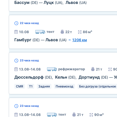
Бассум
Луцк
Львов
(DE)
—
(UA)
,
(UA)
22 часа
назад
тент
10.08
22 т
86 м³
Гамбург
Львов
(DE)
—
(UA)
~
1206 км
23 часа
назад
рефрижератор
13.08–14.08
21 т
90
Дюссельдорф
Кельн
Дортмунд
У
(DE)
,
(DE)
,
(DE)
—
CMR
T1
Задняя
Пневмоход
Без догруза (отдельное 
23 часа
назад
тент
13.08–14.08
21 т
90 м³