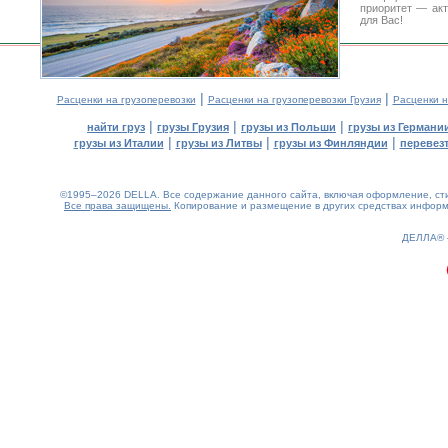
приоритет — акт
для Вас!
|
|
Расценки на грузоперевозки
Расценки на грузоперевозки Грузия
Расценки н
|
|
|
найти груз
грузы Грузия
грузы из Польши
грузы из Германи
|
|
|
грузы из Италии
грузы из Литвы
грузы из Финляндии
перевезт
©1995–2026 DELLA. Все содержание данного сайта, включая оформление, стил
Все права защищены.
Копирование и размещение в других средствах информа
0.17(aws4)
080826-14:41:46
ДЕЛЛА®