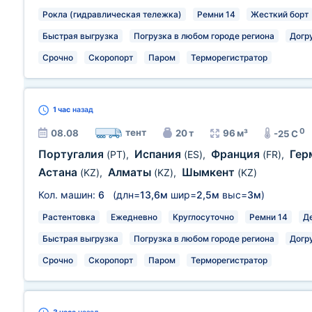
Рокла (гидравлическая тележка)
Ремни 14
Жесткий борт
Быстрая выгрузка
Погрузка в любом городе региона
Догр
Срочно
Скоропорт
Паром
Терморегистратор
1 час
назад
0
тент
08.08
20 т
96 м³
-25 C
Португалия
Испания
Франция
Гер
(PT)
,
(ES)
,
(FR)
,
Астана
Алматы
Шымкент
(KZ)
,
(KZ)
,
(KZ)
Кол. машин:
6
(длн=
13,6м
шир=
2,5м
выс=
3м
)
Растентовка
Ежедневно
Круглосуточно
Ремни 14
Д
Быстрая выгрузка
Погрузка в любом городе региона
Догр
Срочно
Скоропорт
Паром
Терморегистратор