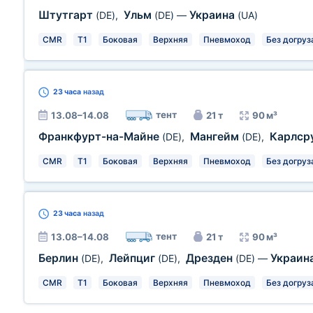
Штутгарт
Ульм
Украина
(DE)
,
(DE)
—
(UA)
CMR
T1
Боковая
Верхняя
Пневмоход
Без догруз
23 часа
назад
тент
13.08–14.08
21 т
90 м³
Франкфурт-на-Майне
Мангейм
Карлср
(DE)
,
(DE)
,
CMR
T1
Боковая
Верхняя
Пневмоход
Без догруз
23 часа
назад
тент
13.08–14.08
21 т
90 м³
Берлин
Лейпциг
Дрезден
Украин
(DE)
,
(DE)
,
(DE)
—
CMR
T1
Боковая
Верхняя
Пневмоход
Без догруз