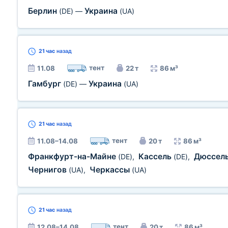
Берлин
Украина
(DE)
—
(UA)
21 час
назад
тент
11.08
22 т
86 м³
Гамбург
Украина
(DE)
—
(UA)
21 час
назад
тент
11.08–14.08
20 т
86 м³
Франкфурт-на-Майне
Кассель
Дюссел
(DE)
,
(DE)
,
Чернигов
Черкассы
(UA)
,
(UA)
21 час
назад
тент
12.08–14.08
20 т
86 м³