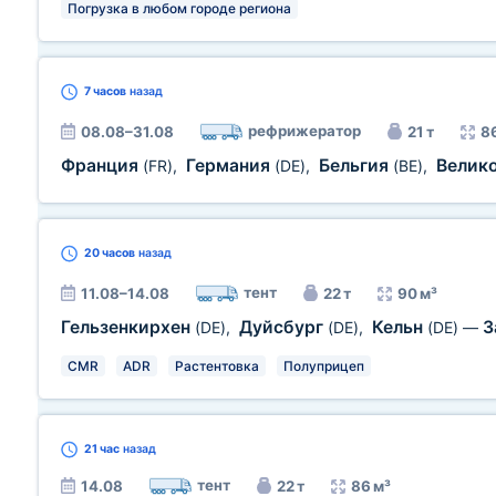
Погрузка в любом городе региона
7 часов
назад
рефрижератор
08.08–31.08
21 т
8
Франция
Германия
Бельгия
Велик
(FR)
,
(DE)
,
(BE)
,
20 часов
назад
тент
11.08–14.08
22 т
90 м³
Гельзенкирхен
Дуйсбург
Кельн
З
(DE)
,
(DE)
,
(DE)
—
CMR
ADR
Растентовка
Полуприцеп
21 час
назад
тент
14.08
22 т
86 м³