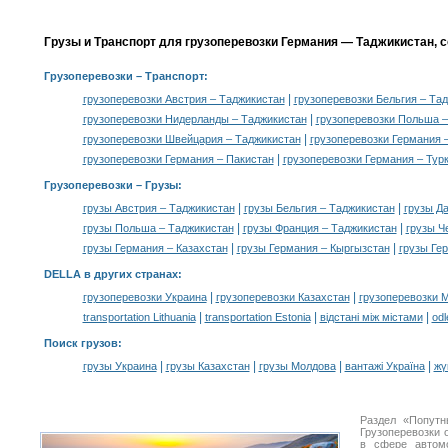
Грузы и Транспорт для грузоперевозки Германия — Таджикистан, 
Грузоперевозки
– Транспорт:
|
грузоперевозки Австрия – Таджикистан
грузоперевозки Бельгия – Та
|
грузоперевозки Нидерланды – Таджикистан
грузоперевозки Польша –
|
грузоперевозки Швейцария – Таджикистан
грузоперевозки Германия 
|
грузоперевозки Германия – Пакистан
грузоперевозки Германия – Тур
Грузоперевозки –
Грузы
:
|
|
грузы Австрия – Таджикистан
грузы Бельгия – Таджикистан
грузы Д
|
|
грузы Польша – Таджикистан
грузы Франция – Таджикистан
грузы Ч
|
|
грузы Германия – Казахстан
грузы Германия – Кыргызстан
грузы Ге
DELLA в других странах
:
|
|
грузоперевозки Украина
грузоперевозки Казахстан
грузоперевозки 
|
|
|
transportation Lithuania
transportation Estonia
відстані між містами
odl
Поиск грузов
:
|
|
|
|
грузы Украина
грузы Казахстан
грузы Молдова
вантажі Україна
жү
Раздел «Попутн
Грузоперевозки 
в сфере авто