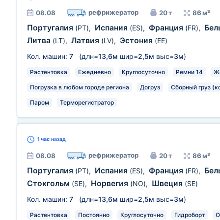
рефрижератор
08.08
20 т
86 м³
Португалия
Испания
Франция
Бел
(PT)
,
(ES)
,
(FR)
,
Литва
Латвия
Эстония
(LT)
,
(LV)
,
(EE)
Кол. машин:
7
(длн=
13,6м
шир=
2,5м
выс=
3м
)
Растентовка
Ежедневно
Круглосуточно
Ремни 14
Ж
Погрузка в любом городе региона
Догруз
Сборный груз (к
Паром
Терморегистратор
1 час
назад
рефрижератор
08.08
20 т
86 м³
Португалия
Испания
Франция
Бел
(PT)
,
(ES)
,
(FR)
,
Стокгольм
Норвегия
Швеция
(SE)
,
(NO)
,
(SE)
Кол. машин:
7
(длн=
13,6м
шир=
2,5м
выс=
3м
)
Растентовка
Постоянно
Круглосуточно
Гидроборт
О