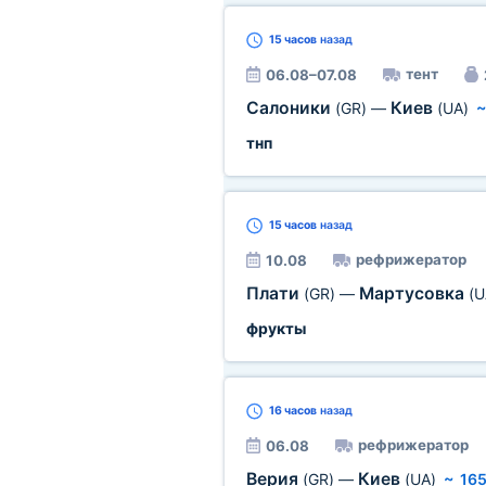
15 часов
назад
тент
06.08–07.08
Салоники
Киев
(GR)
—
(UA)
тнп
15 часов
назад
рефрижератор
10.08
Плати
Мартусовка
(GR)
—
(U
фрукты
16 часов
назад
рефрижератор
06.08
Верия
Киев
(GR)
—
(UA)
~
165