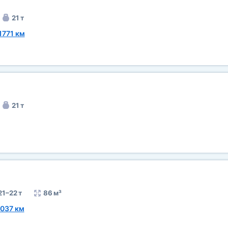
21 т
1771 км
21 т
21–22 т
86 м³
037 км