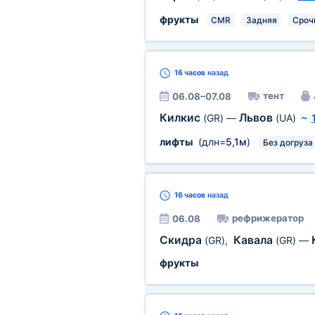
фрукты
CMR
Задняя
Сроч
16 часов
назад
тент
06.08–07.08
Килкис
Львов
(GR)
—
(UA)
~
лифты
(длн=
5,1м
)
Без догруза
16 часов
назад
рефрижератор
06.08
Скидра
Кавала
(GR)
,
(GR)
—
фрукты