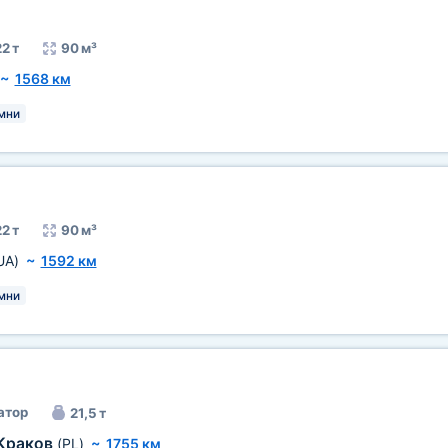
2 т
90 м³
~
1568 км
мни
2 т
90 м³
UA)
~
1592 км
мни
атор
21,5 т
Краков
(PL)
~
1755 км