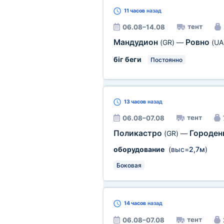
11 часов
назад
тент
06.08–14.08
Мандудион
Ровно
(GR)
—
(UA
біг беги
Постоянно
13 часов
назад
тент
06.08–07.08
Поликастро
Городен
(GR)
—
оборудование
(выс=
2,7м
)
Боковая
14 часов
назад
тент
06.08–07.08