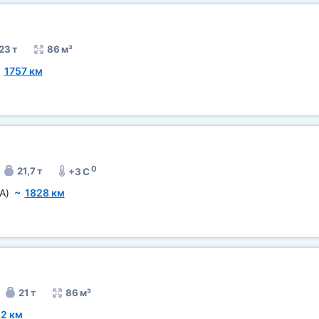
23 т
86 м³
~
1757 км
0
21,7 т
+3 C
A)
~
1828 км
21 т
86 м³
2 км