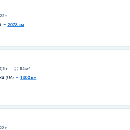
22 т
)
~
2078 км
7,5 т
92 м³
ка
(UA)
~
1300 км
22 т