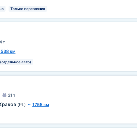
но
Только перевозчик
4 т
1538 км
 (отдельное авто)
21 т
Краков
(PL)
~
1755 км