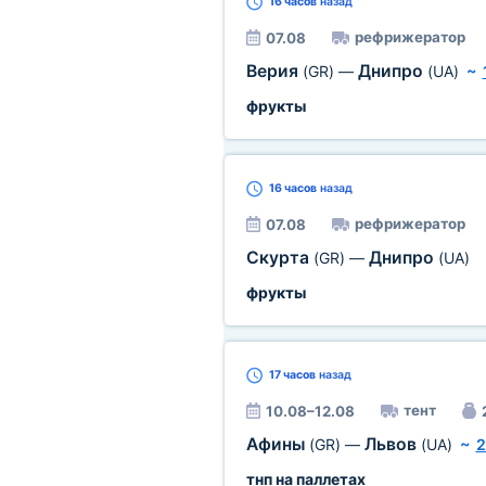
16 часов
назад
рефрижератор
07.08
Верия
Днипро
(GR)
—
(UA)
~
фрукты
16 часов
назад
рефрижератор
07.08
Скурта
Днипро
(GR)
—
(UA)
фрукты
17 часов
назад
тент
10.08–12.08
Афины
Львов
(GR)
—
(UA)
~
2
тнп на паллетах