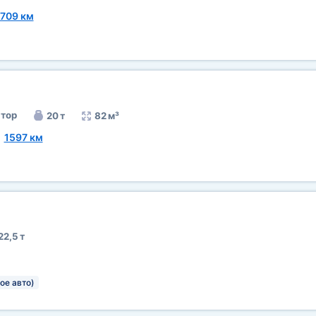
1709 км
тор
20 т
82 м³
~
1597 км
22,5 т
ое авто)