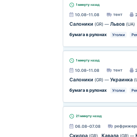
1 минуту
назад
тент
10.08–11.08
2
Салоники
Львов
(GR)
—
(UA)
бумага в рулонах
Уголки
Ре
1 минуту
назад
тент
10.08–11.08
2
Салоники
Украинка
(GR)
—
(
бумага в рулонах
Уголки
Ре
21 минуту
назад
рефрижер
06.08–07.08
Скидра
Кавала
(GR)
,
(GR)
—