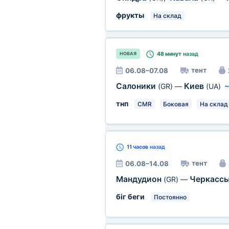
фрукты
На склад
48 минут
назад
НОВАЯ
тент
06.08–07.08
Салоники
Киев
(GR)
—
(UA)
тнп
CMR
Боковая
На склад
11 часов
назад
тент
06.08–14.08
Мандудион
Черкасс
(GR)
—
біг беги
Постоянно