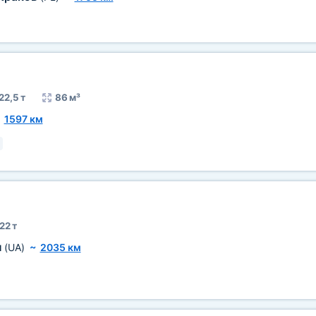
22,5 т
86 м³
~
1597 км
22 т
ы
(UA)
~
2035 км