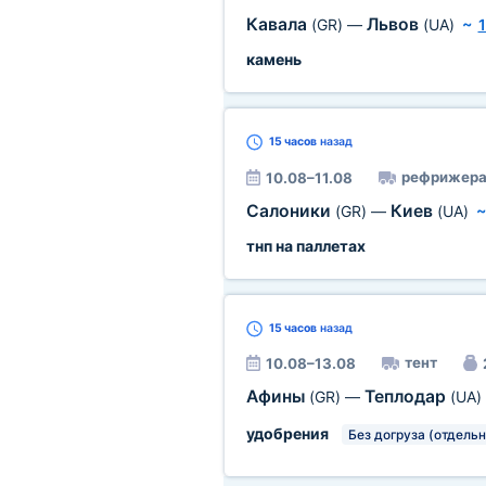
Кавала
Львов
(GR)
—
(UA)
~
камень
15 часов
назад
рефрижера
10.08–11.08
Салоники
Киев
(GR)
—
(UA)
тнп на паллетах
15 часов
назад
тент
10.08–13.08
Афины
Теплодар
(GR)
—
(UA)
удобрения
Без догруза (отдельн