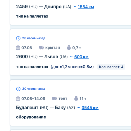
2459
Днипро
(HU)
—
(UA)
~
1554 км
тнп на паллетах
20 часов
назад
крытая
07.08
0,7 т
2600
Львов
(HU)
—
(UA)
~
600 км
тнп на паллетах
(длн=
1,2м
шир=
0,8м
)
Кол. паллет: 4
20 часов
назад
тент
07.08–14.08
11 т
Будапешт
Баку
(HU)
—
(AZ)
~
3545 км
оборудование