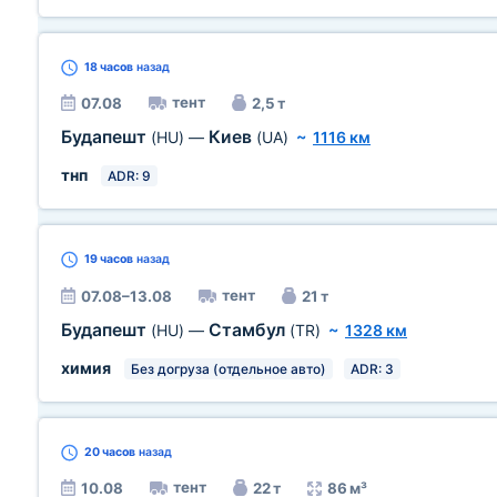
18 часов
назад
тент
07.08
2,5 т
Будапешт
Киев
(HU)
—
(UA)
~
1116 км
тнп
ADR: 9
19 часов
назад
тент
07.08–13.08
21 т
Будапешт
Стамбул
(HU)
—
(TR)
~
1328 км
химия
Без догруза (отдельное авто)
ADR: 3
20 часов
назад
тент
10.08
22 т
86 м³