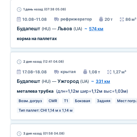
1 день
назад (07:38 05.08)
рефрижератор
10.08–11.08
20 т
86 м³
Будапешт
Львов
(HU)
—
(UA)
~
574 км
корма на паллетах
2 дня
назад (12:41 04.08)
крытая
17.08–18.08
1,08 т
1,27 м³
Будапешт
Ужгород
(HU)
—
(UA)
~
331 км
металева трубка
(длн=
1,12м
шир=
1,12м
выс=
1,03м
)
Возм. догруз
CMR
T1
Боковая
Задняя
Мест погр.:
Тип паллет: CHI 1,14 м х 1,14 м
3 дня
назад (01:58 04.08)