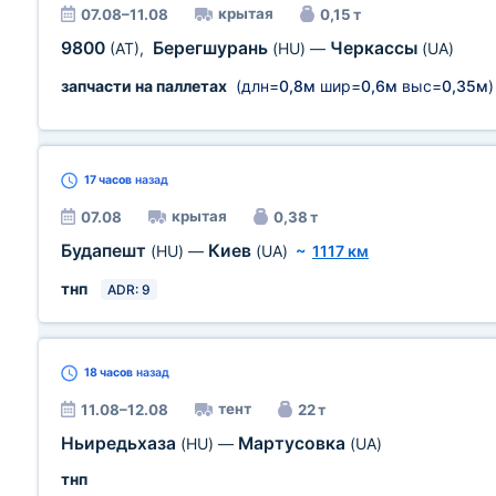
крытая
07.08–11.08
0,15 т
9800
Берегшурань
Черкассы
(AT)
,
(HU)
—
(UA)
запчасти на паллетах
(длн=
0,8м
шир=
0,6м
выс=
0,35м
)
17 часов
назад
крытая
07.08
0,38 т
Будапешт
Киев
(HU)
—
(UA)
~
1117 км
тнп
ADR: 9
18 часов
назад
тент
11.08–12.08
22 т
Ньиредьхаза
Мартусовка
(HU)
—
(UA)
тнп