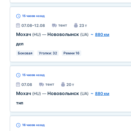
15 часов
назад
тент
07.08–12.08
23 т
Мохач
Нововолынск
(HU)
—
(UA)
~
880 км
дсп
Боковая
Уголки: 32
Ремни 16
15 часов
назад
тент
07.08
20 т
Мохач
Нововолынск
(HU)
—
(UA)
~
880 км
тнп
16 часов
назад