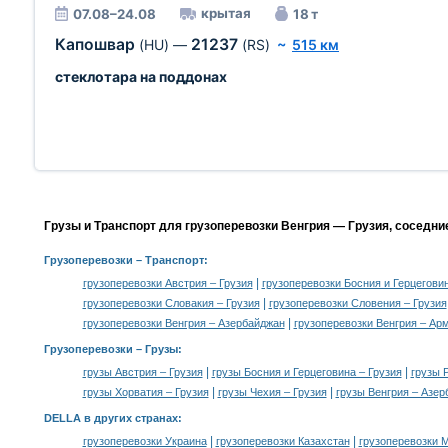
крытая
07.08–24.08
18 т
Капошвар
21237
(HU)
—
(RS)
~
515 км
стеклотара на поддонах
Грузы и Транспорт для грузоперевозки Венгрия — Грузия, соседни
Грузоперевозки
– Транспорт:
|
грузоперевозки Австрия – Грузия
грузоперевозки Босния и Герцеговин
|
грузоперевозки Словакия – Грузия
грузоперевозки Словения – Грузия
|
грузоперевозки Венгрия – Азербайджан
грузоперевозки Венгрия – Ар
Грузоперевозки –
Грузы
:
|
|
грузы Австрия – Грузия
грузы Босния и Герцеговина – Грузия
грузы 
|
|
грузы Хорватия – Грузия
грузы Чехия – Грузия
грузы Венгрия – Азе
DELLA в других странах
:
|
|
грузоперевозки Украина
грузоперевозки Казахстан
грузоперевозки 