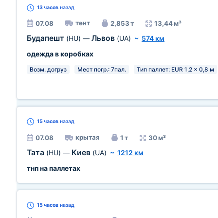
13 часов
назад
тент
07.08
2,853 т
13,44 м³
Будапешт
Львов
(HU)
—
(UA)
~
574 км
одежда в коробках
Возм. догруз
Мест погр.: 7пал.
Тип паллет: EUR 1,2 x 0,8 м
15 часов
назад
крытая
07.08
1 т
30 м³
Тата
Киев
(HU)
—
(UA)
~
1212 км
тнп на паллетах
15 часов
назад