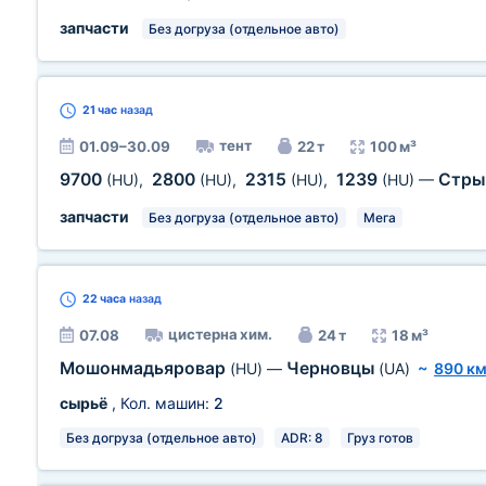
запчасти
Без догруза (отдельное авто)
21 час
назад
тент
01.09–30.09
22 т
100 м³
9700
2800
2315
1239
Стр
(HU)
,
(HU)
,
(HU)
,
(HU)
—
запчасти
Без догруза (отдельное авто)
Мега
22 часа
назад
цистерна хим.
07.08
24 т
18 м³
Мошонмадьяровар
Черновцы
(HU)
—
(UA)
~
890 к
сырьё
, Кол. машин:
2
Без догруза (отдельное авто)
ADR: 8
Груз готов