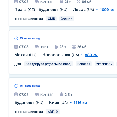
крытая
07.08
21 т
86 м³
Прага
Будапешт
Львов
(CZ)
,
(HU)
—
(UA)
~
1099 км
тнп на паллетах
CMR
Задняя
15 часов
назад
тент
07.08
23 т
26 м³
Мохач
Нововолынск
(HU)
—
(UA)
~
880 км
дсп
Без догруза (отдельное авто)
Боковая
Уголки: 32
15 часов
назад
крытая
07.08
2,5 т
Будапешт
Киев
(HU)
—
(UA)
~
1116 км
тнп на паллетах
ADR: 9