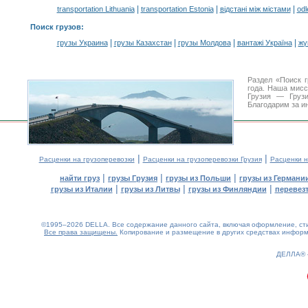
|
|
|
transportation Lithuania
transportation Estonia
відстані між містами
odl
Поиск грузов
:
|
|
|
|
грузы Украина
грузы Казахстан
грузы Молдова
вантажі Україна
жү
Раздел «Поиск 
года. Наша мис
Грузия — Грузи
Благодарим за и
|
|
Расценки на грузоперевозки
Расценки на грузоперевозки Грузия
Расценки н
|
|
|
найти груз
грузы Грузия
грузы из Польши
грузы из Германи
|
|
|
грузы из Италии
грузы из Литвы
грузы из Финляндии
перевезт
©1995–2026 DELLA. Все содержание данного сайта, включая оформление, стил
Все права защищены.
Копирование и размещение в других средствах информа
0.16(aws3)
070826-07:38:46
ДЕЛЛА®