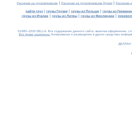
|
|
Расценки на грузоперевозки
Расценки на грузоперевозки Грузия
Расценки н
|
|
|
найти груз
грузы Грузия
грузы из Польши
грузы из Германи
|
|
|
грузы из Италии
грузы из Литвы
грузы из Финляндии
перевезт
©1995–2026 DELLA. Все содержание данного сайта, включая оформление, стил
Все права защищены.
Копирование и размещение в других средствах информа
0.09(aws2)
080826-10:46:45
ДЕЛЛА®