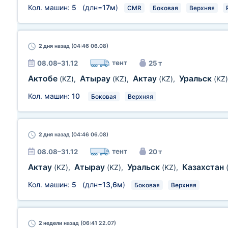
Кол. машин:
5
(длн=
17м
)
CMR
Боковая
Верхняя
2 дня
назад (04:46 06.08)
тент
08.08–31.12
25 т
Актобе
Атырау
Актау
Уральск
(KZ)
,
(KZ)
,
(KZ)
,
(KZ)
Кол. машин:
10
Боковая
Верхняя
2 дня
назад (04:46 06.08)
тент
08.08–31.12
20 т
Актау
Атырау
Уральск
Казахстан
(KZ)
,
(KZ)
,
(KZ)
,
Кол. машин:
5
(длн=
13,6м
)
Боковая
Верхняя
2 недели
назад (06:41 22.07)