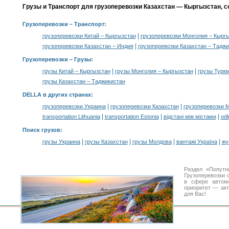
Грузы и Транспорт для грузоперевозки Казахстан — Кыргызстан, 
Грузоперевозки
– Транспорт:
|
грузоперевозки Китай – Кыргызстан
грузоперевозки Монголия – Кырг
|
грузоперевозки Казахстан – Индия
грузоперевозки Казахстан – Тадж
Грузоперевозки –
Грузы
:
|
|
грузы Китай – Кыргызстан
грузы Монголия – Кыргызстан
грузы Турк
грузы Казахстан – Таджикистан
DELLA в других странах
:
|
|
грузоперевозки Украина
грузоперевозки Казахстан
грузоперевозки 
|
|
|
transportation Lithuania
transportation Estonia
відстані між містами
odl
Поиск грузов
:
|
|
|
|
грузы Украина
грузы Казахстан
грузы Молдова
вантажі Україна
жү
Раздел «Попутн
Грузоперевозки 
в сфере авто
приоритет — акт
для Вас!