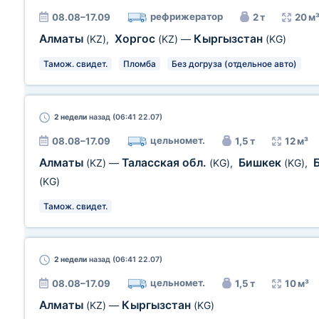
рефрижератор
08.08–17.09
2 т
20 м
Алматы
Хоргос
Кыргызстан
(KZ)
,
(KZ)
—
(KG)
Тамож. свидет.
Пломба
Без догруза (отдельное авто)
2 недели
назад (06:41 22.07)
цельномет.
08.08–17.09
1,5 т
12 м³
Алматы
Таласская обл.
Бишкек
(KZ)
—
(KG)
,
(KG)
,
(KG)
Тамож. свидет.
2 недели
назад (06:41 22.07)
цельномет.
08.08–17.09
1,5 т
10 м³
Алматы
Кыргызстан
(KZ)
—
(KG)