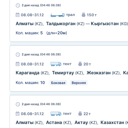
2 дня
назад (04:46 06.08)
трал
08.08–31.12
150 т
Алматы
Талдыкорган
Кыргызстан
(KZ)
,
(KZ)
—
(KG)
Кол. машин:
5
(длн=
20м
)
2 дня
назад (04:46 06.08)
тент
08.08–31.12
20 т
Караганда
Темиртау
Жезказган
К
(KZ)
,
(KZ)
,
(KZ)
,
Кол. машин:
10
Боковая
Верхняя
2 дня
назад (04:46 06.08)
тент
08.08–31.12
22 т
Алматы
Астана
Актау
Казахстан
(KZ)
,
(KZ)
,
(KZ)
,
(