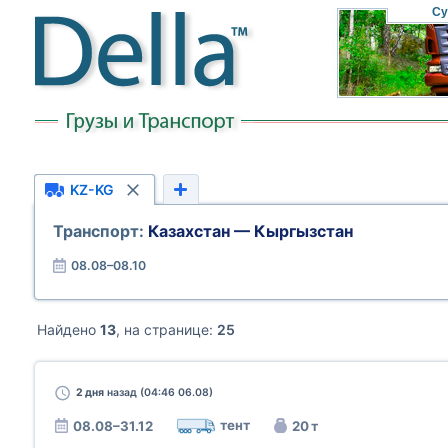
Су
KZ-KG
Транспорт:
Казахстан — Кыргызстан
08.08–08.10
Найдено
13
, на странице:
25
2 дня
назад (04:46 06.08)
тент
08.08–31.12
20 т