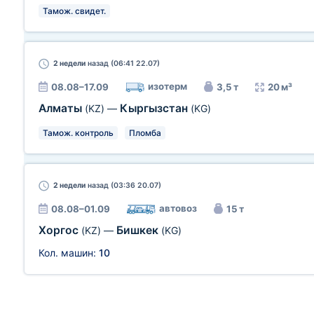
Тамож. свидет.
2 недели
назад (06:41 22.07)
изотерм
08.08–17.09
3,5 т
20 м³
Алматы
Кыргызстан
(KZ)
—
(KG)
Тамож. контроль
Пломба
2 недели
назад (03:36 20.07)
автовоз
08.08–01.09
15 т
Хоргос
Бишкек
(KZ)
—
(KG)
Кол. машин:
10