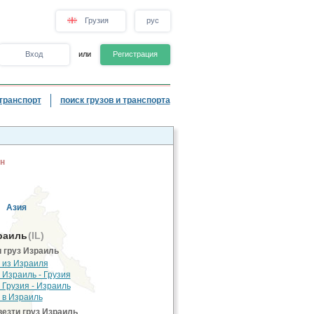
Грузия
рус
Вход
или
Регистрация
транспорт
поиск грузов и транспорта
н
Азия
раиль
(IL)
 груз Израиль
 из Израиля
 Израиль - Грузия
 Грузия - Израиль
 в Израиль
езти груз Израиль