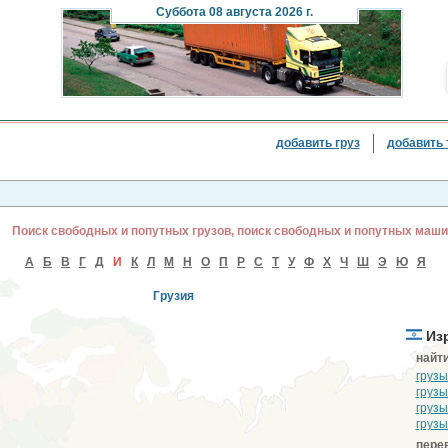
Суббота
08 августа 2026 г.
добавить груз
добавить 
Поиск свободных и попутных грузов, поиск свободных и попутных маши
А
Б
В
Г
Д
И
К
Л
М
Н
О
П
Р
С
Т
У
Ф
Х
Ч
Ш
Э
Ю
Я
Грузия
Из
найти
грузы
грузы
грузы
грузы
перев