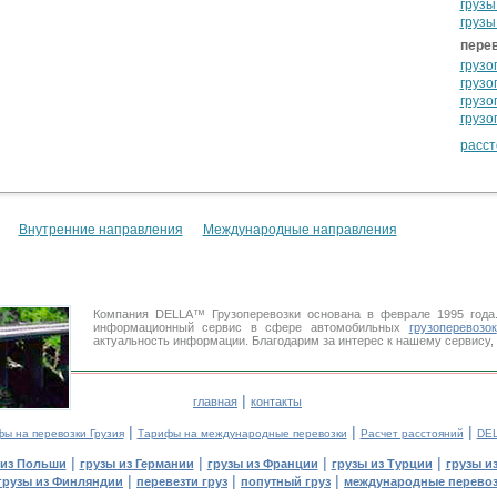
грузы
грузы
перев
грузо
грузо
грузо
грузо
расст
Внутренние направления
Международные направления
Компания DELLA™ Грузоперевозки основана в феврале 1995 год
информационный сервис в сфере автомобильных
грузоперевозок
актуальность информации. Благодарим за интерес к нашему сервису,
|
главная
контакты
|
|
|
ы на перевозки Грузия
Тарифы на международные перевозки
Расчет расстояний
DEL
|
|
|
|
 из Польши
грузы из Германии
грузы из Франции
грузы из Турции
грузы и
|
|
|
грузы из Финляндии
перевезти груз
попутный груз
международные перевоз