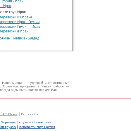
 Грузия - Ирак
 в Ирак
езти груз Ирак
перевозки из Ирака
перевозки Ирак - Грузия
перевозки Грузия - Ирак
перевозки в Ирак
ояние Тбилиси - Багдад
а. Наша миссия — удобный и качественный
. Основной приоритет в нашей работе —
 всегда рады быть полезными для Вас!
|
LA™ Classic
Карта сайта
|
з Украины
грузы из Казахстана
|
ки грузов
перевезти груз Грузия