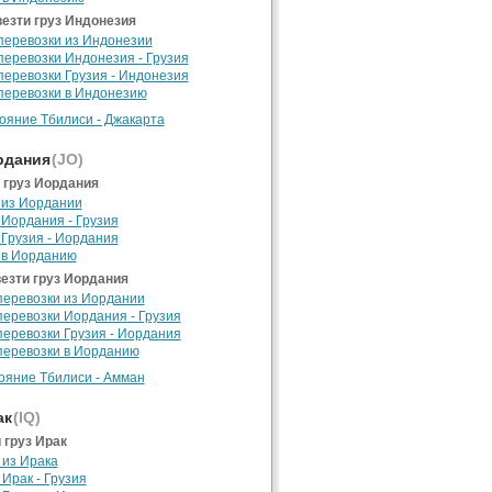
езти груз Индонезия
перевозки из Индонезии
перевозки Индонезия - Грузия
перевозки Грузия - Индонезия
перевозки в Индонезию
ояние Тбилиси - Джакарта
дания
(JO)
 груз Иордания
 из Иордании
 Иордания - Грузия
 Грузия - Иордания
 в Иорданию
езти груз Иордания
перевозки из Иордании
перевозки Иордания - Грузия
перевозки Грузия - Иордания
перевозки в Иорданию
ояние Тбилиси - Амман
ак
(IQ)
 груз Ирак
 из Ирака
 Ирак - Грузия