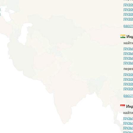
грузо
я
грузо
я
грузо
грузо
расст
Ин
найти
грузы
грузы
грузы
грузы
перев
грузо
грузо
грузо
грузо
расст
Инд
найти
грузы
грузы
грузы
грузы