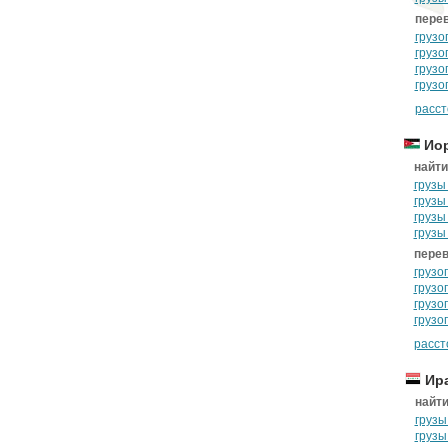
перев
грузо
грузо
грузо
грузо
расст
Иор
найти
грузы
грузы
грузы
грузы
перев
грузо
грузо
грузо
грузо
расст
Ир
найти
грузы
грузы