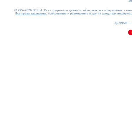
©1995–2026 DELLA. Все содержание данного сайта, включая оформление, стиль 
Все права защищены.
Копирование и размещение в других средствах информаци
0.08(aws4)
080826-15:11:32
ДЕЛЛА® —