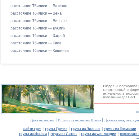
расстояние Тбилиси — Ватикан
расстояние Тбилиси — Вена
расстояние Тбилиси — Вильнюс
расстояние Тбилиси — Дублин
расстояние Тбилиси — Загреб
расстояние Тбилиси — Киев
расстояние Тбилиси — Кишинев
Раздел «Необходимо 
качественный информ
актуальность информа
полезными для Вас!
г
|
|
Цена перевозки
Стоимость перевозки Грузия
Цены на международн
|
|
|
найти груз
грузы Грузия
грузы из Польши
грузы из Германии
|
|
|
грузы из Италии
грузы из Литвы
грузы из Финляндии
перевезти 
г