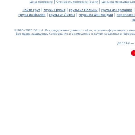
|
|
Цена перевозки
Стоимость перевозки Грузия
Цены на международн
|
|
|
найти груз
грузы Грузия
грузы из Польши
грузы из Германии
|
|
|
грузы из Италии
грузы из Литвы
грузы из Финляндии
перевезти 
г
©1995–2026 DELLA. Все содержание данного сайта, включая оформление, стиль 
Все права защищены.
Копирование и размещение в других средствах информаци
0.11(aws2)
090826-14:04:38
ДЕЛЛА® —