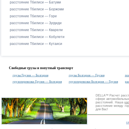
расстояние Тбилиси — Батуми
расстояние Тбилиси — Боржоми
расстояние Тбилиси — Гори
расстояние Тбилиси — Зугдиди
расстояние Тбилиси — Кварели
расстояние Тбилиси — Кобулети
расстояние Тбилиси — Кутаиси
Свободные грузы и попутный транспорт
грузы Грузия — Болгария
грузы Болгария — Грузия
по
грузоперевозки Грузия — Болгария
грузоперевозки Болгария — Грузия
ра
DELLA™
Расчет расс
сфере автомобильн
расстояний. Наша
ка
расстояние между го
для Вас!
г