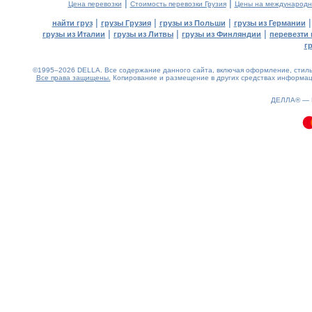
|
|
Цена перевозки
Стоимость перевозки Грузия
Цены на международн
|
|
|
найти груз
грузы Грузия
грузы из Польши
грузы из Германии
|
|
|
грузы из Италии
грузы из Литвы
грузы из Финляндии
перевезти 
г
©1995–2026 DELLA. Все содержание данного сайта, включая оформление, стиль 
Все права защищены.
Копирование и размещение в других средствах информаци
0.1(aws3)
060826-17:58:04
ДЕЛЛА® —