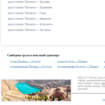
расстояние Тбилиси — Батуми
расстояние Тбилиси — Боржоми
расстояние Тбилиси — Гори
расстояние Тбилиси — Кварели
расстояние Тбилиси — Кобулети
расстояние Тбилиси — Кутаиси
Свободные грузы и попутный транспорт
грузы Тбилиси — Зугдиди
грузы Зугдиди — Тбилиси
грузоперевозки Тбилиси — Зугдиди
грузоперевозки Зугдиди — Тбилиси
DELLA™
Расчет расс
сфере автомобильн
расстояний. Наша
ка
расстояние между гор
для Вас!
г