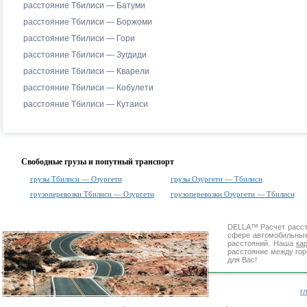
расстояние Тбилиси — Батуми
расстояние Тбилиси — Боржоми
расстояние Тбилиси — Гори
расстояние Тбилиси — Зугдиди
расстояние Тбилиси — Кварели
расстояние Тбилиси — Кобулети
расстояние Тбилиси — Кутаиси
Свободные грузы и попутный транспорт
грузы Тбилиси — Озургети
грузы Озургети — Тбилиси
грузоперевозки Тбилиси — Озургети
грузоперевозки Озургети — Тбилиси
DELLA™
Расчет расс
сфере автомобильн
расстояний. Наша
ка
расстояние между гор
для Вас!
г