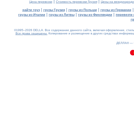
|
|
Цена перевозки
Стоимость перевозки Грузия
Цены на международн
|
|
|
найти груз
грузы Грузия
грузы из Польши
грузы из Германии
|
|
|
грузы из Италии
грузы из Литвы
грузы из Финляндии
перевезти 
г
©1995–2026 DELLA. Все содержание данного сайта, включая оформление, стиль 
Все права защищены.
Копирование и размещение в других средствах информаци
0.1(aws3)
070826-08:38:45
ДЕЛЛА® —