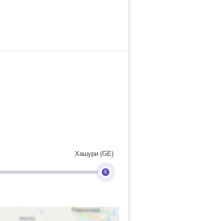
Хашури (GE)
B