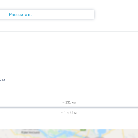
Рассчитать
4 м
~ 131 км
~ 1 ч 44 м