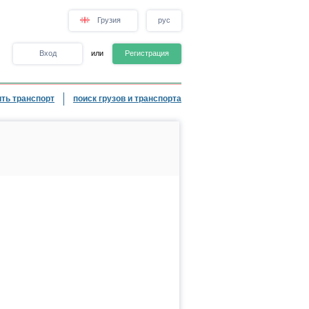
Грузия
рус
Вход
или
Регистрация
ть транспорт
поиск грузов и транспорта