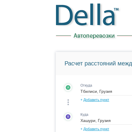
Расчет расстояний межд
Откуда
A
+
Добавить пункт
Куда
B
+
Добавить пункт