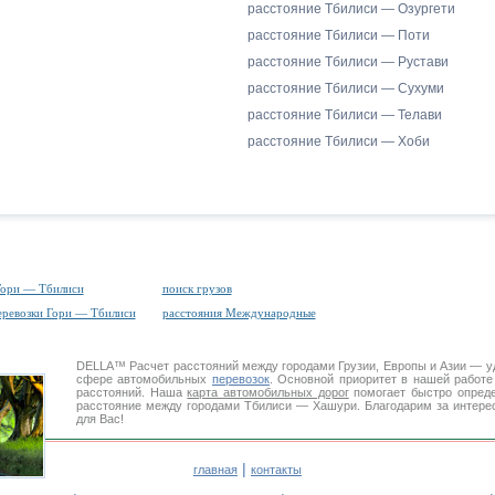
расстояние Тбилиси — Озургети
расстояние Тбилиси — Поти
расстояние Тбилиси — Рустави
расстояние Тбилиси — Сухуми
расстояние Тбилиси — Телави
расстояние Тбилиси — Хоби
Гори — Тбилиси
поиск грузов
еревозки Гори — Тбилиси
расстояния Международные
DELLA™
Расчет расстояний
между городами Грузии, Европы и Азии — 
сфере автомобильных
перевозок
. Основной приоритет в нашей работ
расстояний. Наша
карта автомобильных дорог
помогает быстро опреде
расстояние между городами Тбилиси — Хашури. Благодарим за интере
для Вас!
|
главная
контакты