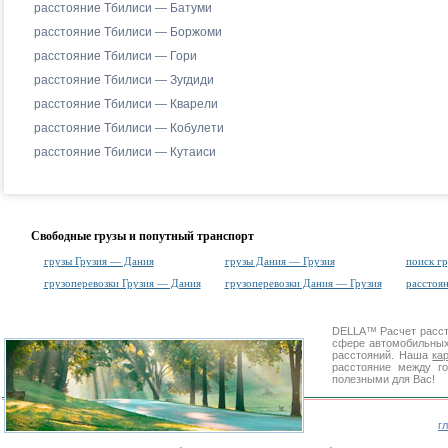
расстояние Тбилиси — Батуми
расстояние Тбилиси — Боржоми
расстояние Тбилиси — Гори
расстояние Тбилиси — Зугдиди
расстояние Тбилиси — Кварели
расстояние Тбилиси — Кобулети
расстояние Тбилиси — Кутаиси
Свободные грузы и попутный транспорт
грузы Грузия — Дания
грузы Дания — Грузия
поиск гр
грузоперевозки Грузия — Дания
грузоперевозки Дания — Грузия
расстоя
DELLA™
Расчет расс
сфере автомобильн
расстояний. Наша
ка
расстояние между г
полезными для Вас!
г