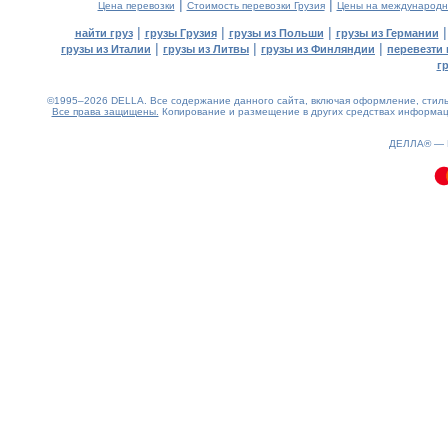
|
|
Цена перевозки
Стоимость перевозки Грузия
Цены на международн
|
|
|
найти груз
грузы Грузия
грузы из Польши
грузы из Германии
|
|
|
грузы из Италии
грузы из Литвы
грузы из Финляндии
перевезти 
г
©1995–2026 DELLA. Все содержание данного сайта, включая оформление, стиль 
Все права защищены.
Копирование и размещение в других средствах информаци
0.16(aws3)
100826-11:24:04
ДЕЛЛА® —